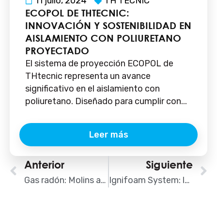
11 julio, 2024
TH TECNIC
ECOPOL DE THTECNIC:
INNOVACIÓN Y SOSTENIBILIDAD EN
AISLAMIENTO CON POLIURETANO
PROYECTADO
El sistema de proyección ECOPOL de
THtecnic representa un avance
significativo en el aislamiento con
poliuretano. Diseñado para cumplir con...
Leer más
Ant
Anterior
Siguiente
S
Gas radón: Molins apunta la necesidad de pasar de la fase normativa a la práctica
Ignifoam System: la solución de poliuretano para una rehabilitación más segura y eficiente