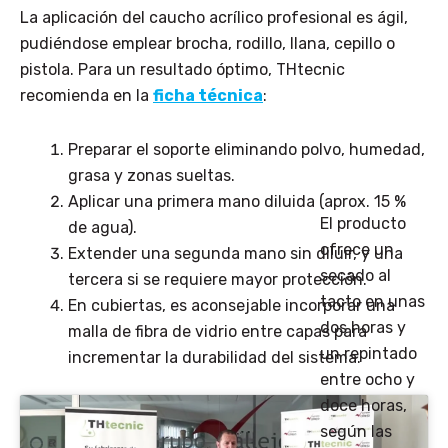
La aplicación del caucho acrílico profesional es ágil,
pudiéndose emplear brocha, rodillo, llana, cepillo o
pistola. Para un resultado óptimo, THtecnic
recomienda en la
ficha técnica
:
Preparar el soporte eliminando polvo, humedad,
grasa y zonas sueltas.
Aplicar una primera mano diluida (aprox. 15 %
El producto
de agua).
ofrece un
Extender una segunda mano sin diluir, y una
secado al
tercera si se requiere mayor protección.
tacto en unas
En cubiertas, es aconsejable incorporar una
dos horas y
malla de fibra de vidrio entre capas para
un repintado
incrementar la durabilidad del sistema.
entre ocho y
doce horas,
según las