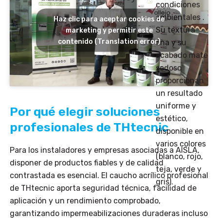
condiciones
ambientales .
Haz clic para aceptar cookies de
Su textura
marketing y permitir este
contenido (Translation error)
fina y su
acabado mate
sedoso
proporcionan
un resultado
uniforme y
Por qué elegir soluciones
estético,
profesionales de THtecnic
disponible en
varios colores
Para los instaladores y empresas asociadas a AISLA,
(blanco, rojo,
disponer de productos fiables y de calidad
teja, verde y
contrastada es esencial. El caucho acrílico profesional
gris).
de THtecnic aporta seguridad técnica, facilidad de
aplicación y un rendimiento comprobado,
garantizando impermeabilizaciones duraderas incluso