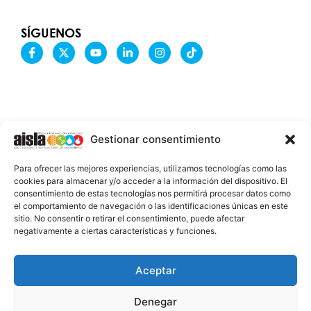
SÍGUENOS
F
X
Y
L
I
T
a
-
o
i
n
i
c
t
u
n
s
k
e
w
t
k
t
t
b
i
u
e
a
o
o
t
b
d
g
k
o
t
e
i
r
k
e
n
a
-
r
-
m
Gestionar consentimiento
f
i
n
INFORMACIÓN LEGAL
Para ofrecer las mejores experiencias, utilizamos tecnologías como las
AVISO LEGAL
cookies para almacenar y/o acceder a la información del dispositivo. El
consentimiento de estas tecnologías nos permitirá procesar datos como
PROTECCIÓN DE DATOS
el comportamiento de navegación o las identificaciones únicas en este
sitio. No consentir o retirar el consentimiento, puede afectar
POLÍTICA DE COOKIES
negativamente a ciertas características y funciones.
2026 @ AISLA
Aceptar
Denegar
ESTA WEB ESTÁ FINANCIADA POR LA UNIÓN