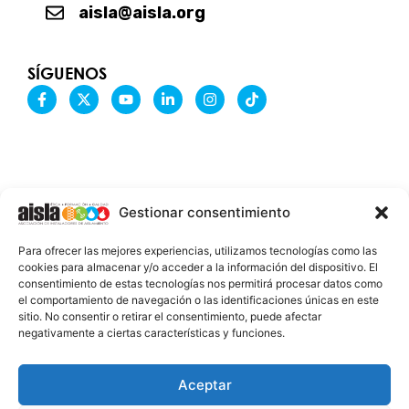
aisla@aisla.org
SÍGUENOS
F
X
Y
L
I
T
a
-
o
i
n
i
c
t
u
n
s
k
e
w
t
k
t
t
b
i
u
e
a
o
o
t
b
d
g
k
o
t
e
i
r
k
e
n
a
-
r
-
m
Gestionar consentimiento
f
i
n
INFORMACIÓN LEGAL
Para ofrecer las mejores experiencias, utilizamos tecnologías como las
AVISO LEGAL
cookies para almacenar y/o acceder a la información del dispositivo. El
consentimiento de estas tecnologías nos permitirá procesar datos como
PROTECCIÓN DE DATOS
el comportamiento de navegación o las identificaciones únicas en este
sitio. No consentir o retirar el consentimiento, puede afectar
POLÍTICA DE COOKIES
negativamente a ciertas características y funciones.
2026 @ AISLA
Aceptar