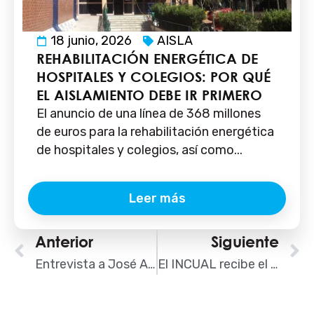
18 junio, 2026
AISLA
REHABILITACIÓN ENERGÉTICA DE
HOSPITALES Y COLEGIOS: POR QUÉ
EL AISLAMIENTO DEBE IR PRIMERO
El anuncio de una línea de 368 millones
de euros para la rehabilitación energética
de hospitales y colegios, así como...
Leer más
Ant
Anterior
Siguiente
S
Entrevista a José Antonio García, nuevo presidente de AISLA
El INCUAL recibe el Manifiesto en favor del Reconocimiento Profesional del Instalador en Edificación