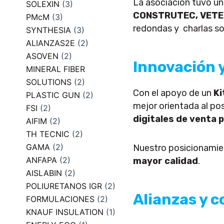
La asociación tuvo u
SOLEXIN
(3)
CONSTRUTEC, VETEC
PMcM
(3)
redondas y charlas sob
SYNTHESIA
(3)
ALIANZAS2E
(2)
ASOVEN
(2)
Innovación y
MINERAL FIBER
SOLUTIONS
(2)
Con el apoyo de un
Ki
PLASTIC GUN
(2)
mejor orientada al p
FSI
(2)
digitales de venta 
AIFIM
(2)
TH TECNIC
(2)
GAMA
(2)
Nuestro posicionamie
ANFAPA
(2)
mayor calidad
.
AISLABIN
(2)
POLIURETANOS IGR
(2)
Alianzas y 
FORMULACIONES
(2)
KNAUF INSULATION
(1)