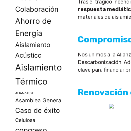
Tras el trágico incen
Colaboración
respuesta mediáti
materiales de aislamie
Ahorro de
Energía
Compromiso 
Aislamiento
Acústico
Nos unimos a la Alianza
Descarbonización. A
Aislamiento
clave para financiar p
Térmico
Renovación d
ALIANZAS2E
Asamblea General
Caso de éxito
Celulosa
congreso