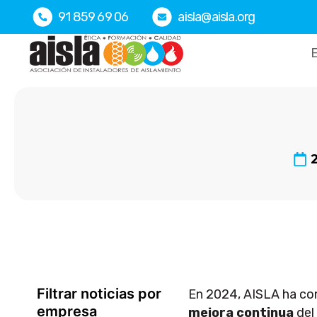
Ir
91 859 69 06
aisla@aisla.org
al
contenido
E
Filtrar noticias por
En 2024, AISLA ha co
empresa
mejora continua
del 