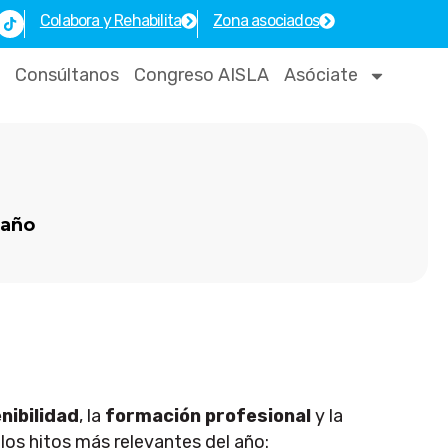
T
Colabora y Rehabilita
Zona asociados
i
k
t
o
Consúltanos
Congreso AISLA
Asóciate
k
 año
nibilidad
, la
formación profesional
y la
 los hitos más relevantes del año: