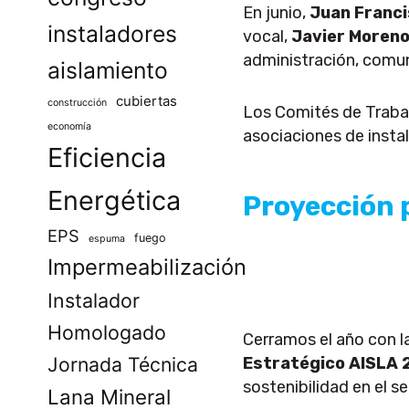
En junio,
Juan Franc
instaladores
vocal,
Javier Moren
administración, comun
aislamiento
cubiertas
construcción
Los Comités de Trabaj
economía
asociaciones de instal
Eficiencia
Energética
Proyección 
EPS
fuego
espuma
Impermeabilización
Instalador
Homologado
Cerramos el año con l
Jornada Técnica
Estratégico AISLA
sostenibilidad en el se
Lana Mineral