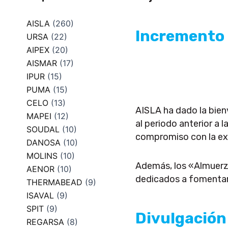
AISLA
(260)
Incremento 
URSA
(22)
AIPEX
(20)
AISMAR
(17)
IPUR
(15)
PUMA
(15)
CELO
(13)
AISLA ha dado la bie
MAPEI
(12)
al periodo anterior a 
SOUDAL
(10)
compromiso con la exc
DANOSA
(10)
MOLINS
(10)
Además, los «Almuerzo
AENOR
(10)
dedicados a fomentar 
THERMABEAD
(9)
ISAVAL
(9)
SPIT
(9)
Divulgación
REGARSA
(8)