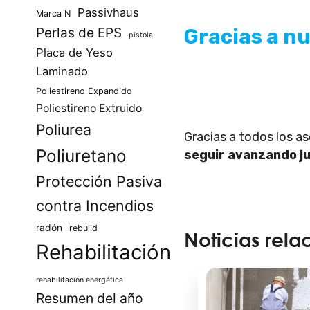
Passivhaus
Marca N
Gracias a n
Perlas de EPS
pistola
Placa de Yeso
Laminado
Poliestireno Expandido
Poliestireno Extruido
Poliurea
Gracias a todos los a
Poliuretano
seguir avanzando j
Protección Pasiva
contra Incendios
radón
rebuild
Noticias rela
Rehabilitación
rehabilitación energética
Resumen del año