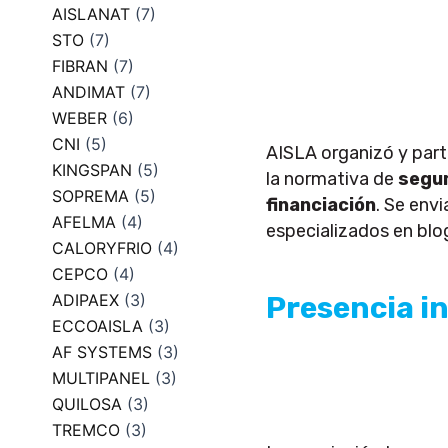
AISLANAT
(7)
STO
(7)
FIBRAN
(7)
ANDIMAT
(7)
WEBER
(6)
CNI
(5)
AISLA organizó y part
KINGSPAN
(5)
la normativa de
segur
SOPREMA
(5)
financiación
. Se env
AFELMA
(4)
especializados en blog
CALORYFRIO
(4)
CEPCO
(4)
Presencia i
ADIPAEX
(3)
ECCOAISLA
(3)
AF SYSTEMS
(3)
MULTIPANEL
(3)
QUILOSA
(3)
TREMCO
(3)