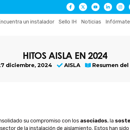
F
X
Y
L
I
a
-
o
i
n
c
t
u
n
s
e
w
t
k
t
b
i
u
e
a
ncuentra un instalador
Sello IH
Noticias
Infórmate
o
t
b
d
g
o
t
e
i
r
k
e
n
a
-
r
-
m
f
i
n
HITOS AISLA EN 2024
27 diciembre, 2024
AISLA
Resumen del
nsolidado su compromiso con los
asociados
, la
soste
sector de la instalación de aislamiento. Estos han sido