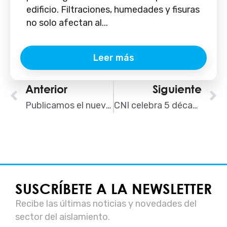
edificio. Filtraciones, humedades y fisuras
no solo afectan al...
Leer más
Ant
Anterior
Siguiente
S
Publicamos el nuevo Dossier de Soluciones AISLA: soluciones, casos de éxito y más
CNI celebra 5 décadas de excelencia en un encuentro en el Casino de Madrid
SUSCRÍBETE A LA NEWSLETTER
Recibe las últimas noticias y novedades del
sector del aislamiento.