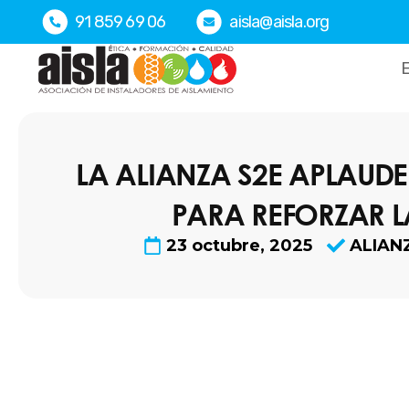
Ir
91 859 69 06
aisla@aisla.org
al
contenido
E
LA ALIANZA S2E APLAUD
PARA REFORZAR 
23 octubre, 2025
ALIAN