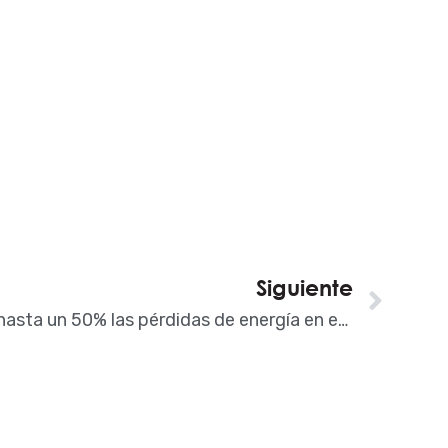
Siguiente
Sigu
El XPS reduce hasta un 50% las pérdidas de energía en edificios históricos, según AIPEX