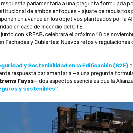
e respuesta parlamentaria a una pregunta formulada po
nstitucional de ambos enfoques – ajuste de requisitos 
uponen un avance en los objetivos planteados por la A
ridad en caso de Incendio del CTE.
 junto con
KREAB
, celebrará el próximo 18 de noviemb
en Fachadas y Cubiertas: Nuevos retos y regulaciones d
eguridad y Sostenibilidad en la Edificación (S2E)
c
iente respuesta parlamentaria —a una pregunta formula
strems Fayos
— dos aspectos esenciales que la Alian
seguros y sostenibles”.