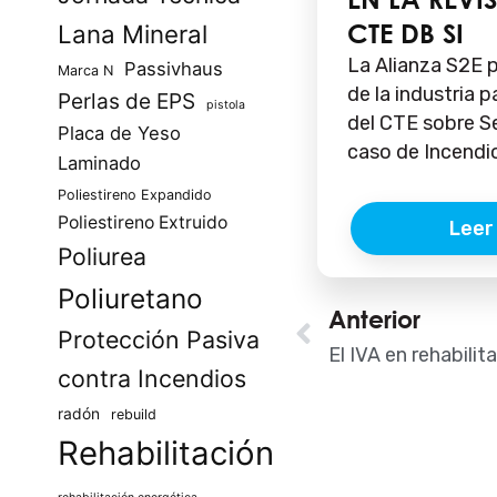
CTE DB SI
Lana Mineral
La Alianza S2E 
Passivhaus
Marca N
de la industria p
Perlas de EPS
pistola
del CTE sobre S
Placa de Yeso
caso de Incendio
Laminado
Poliestireno Expandido
Poliestireno Extruido
Leer
Poliurea
Poliuretano
Ant
Anterior
Protección Pasiva
contra Incendios
radón
rebuild
Rehabilitación