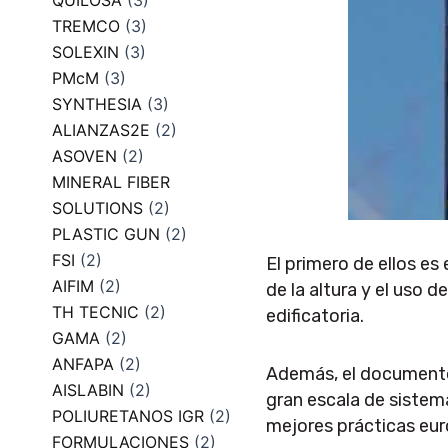
QUILOSA
(3)
TREMCO
(3)
SOLEXIN
(3)
PMcM
(3)
SYNTHESIA
(3)
ALIANZAS2E
(2)
ASOVEN
(2)
MINERAL FIBER
SOLUTIONS
(2)
PLASTIC GUN
(2)
FSI
(2)
El primero de ellos es
AIFIM
(2)
de la altura y el uso d
TH TECNIC
(2)
edificatoria.
GAMA
(2)
ANFAPA
(2)
Además, el documento 
AISLABIN
(2)
gran escala de sistem
POLIURETANOS IGR
(2)
mejores prácticas eur
FORMULACIONES
(2)