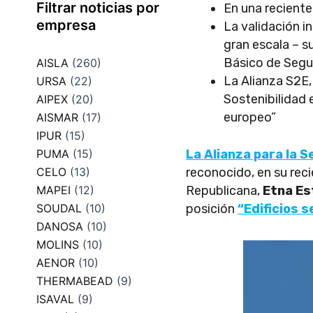
Filtrar noticias por
En una recient
empresa
La validación i
gran escala – s
Básico de Segu
AISLA
(260)
La Alianza S2E,
URSA
(22)
Sostenibilidad 
AIPEX
(20)
europeo”
AISMAR
(17)
IPUR
(15)
PUMA
(15)
La Alianza para la S
CELO
(13)
reconocido, en su rec
MAPEI
(12)
Republicana,
Etna E
SOUDAL
(10)
posición
“Edificios 
DANOSA
(10)
MOLINS
(10)
AENOR
(10)
THERMABEAD
(9)
ISAVAL
(9)