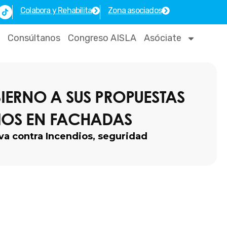
T
Colabora y Rehabilita
Zona asociados
i
k
t
o
Consúltanos
Congreso AISLA
Asóciate
k
IERNO A SUS PROPUESTAS
IOS EN FACHADAS
va contra Incendios
,
seguridad