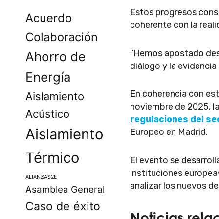
Estos progresos conso
Acuerdo
coherente con la reali
Colaboración
“Hemos apostado desde
Ahorro de
diálogo y la evidenci
Energía
En coherencia con est
Aislamiento
noviembre de 2025, l
Acústico
regulaciones del sec
Aislamiento
Europeo en Madrid.
Térmico
El evento se desarroll
instituciones europeas
ALIANZAS2E
analizar los nuevos de
Asamblea General
Caso de éxito
Noticias rela