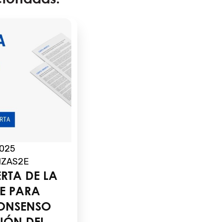
2025
NZAS2E
RTA DE LA
2E PARA
ONSENSO
SIÓN DEL