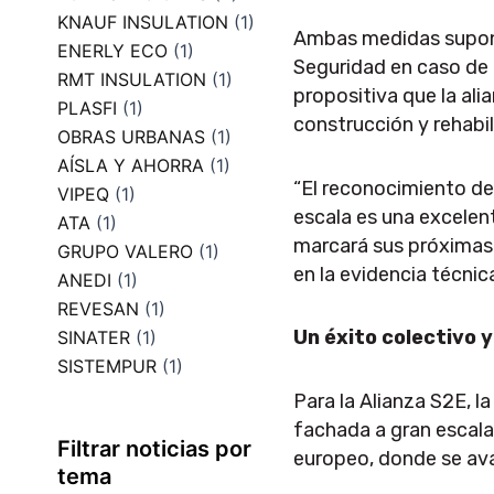
KNAUF INSULATION
(1)
Ambas medidas suponen
ENERLY ECO
(1)
Seguridad en caso de I
RMT INSULATION
(1)
propositiva que la ali
PLASFI
(1)
construcción y rehabil
OBRAS URBANAS
(1)
AÍSLA Y AHORRA
(1)
“El reconocimiento del
VIPEQ
(1)
escala es una excelen
ATA
(1)
marcará sus próximas 
GRUPO VALERO
(1)
en la evidencia técnic
ANEDI
(1)
REVESAN
(1)
Un éxito colectivo 
SINATER
(1)
SISTEMPUR
(1)
Para la Alianza S2E, l
fachada a gran escala—
Filtrar noticias por
europeo, donde se av
tema