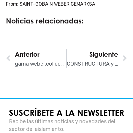
From: SAINT-GOBAIN WEBER CEMARKSA
Noticias relacionadas:
Ant
Anterior
Siguiente
S
gama weber.col eco-confort, morteros cola concentrados de alto rendimiento
CONSTRUCTURA y la rehabilitación de fachadas con Poliuretano
SUSCRÍBETE A LA NEWSLETTER
Recibe las últimas noticias y novedades del
sector del aislamiento.