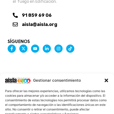
el fuego en Edificación.
91 859 69 06
aisla@aisla.org
SÍGUENOS
F
X
Y
L
I
T
a
-
o
i
n
i
c
t
u
n
s
k
e
w
t
k
t
t
b
i
u
e
a
o
o
t
b
d
g
k
o
t
e
i
r
k
e
n
a
-
r
-
m
Gestionar consentimiento
f
i
n
INFORMACIÓN LEGAL
Para ofrecer las mejores experiencias, utilizamos tecnologías como las
AVISO LEGAL
cookies para almacenar y/o acceder a la información del dispositivo. El
consentimiento de estas tecnologías nos permitirá procesar datos como
PROTECCIÓN DE DATOS
el comportamiento de navegación o las identificaciones únicas en este
sitio. No consentir o retirar el consentimiento, puede afectar
POLÍTICA DE COOKIES
negativamente a ciertas características y funciones.