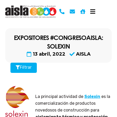
Ir
al
contenido
EXPOSITORES #CONGRESOAISLA:
SOLEXIN
13 abril, 2022
AISLA
Filtrar
La principal actividad de
Solexin
es la
comercialización de productos
novedosos de construcción para
aislamiento térmico y protección