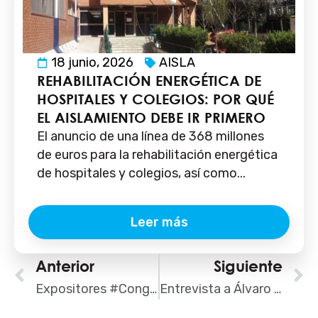
18 junio, 2026
AISLA
REHABILITACIÓN ENERGÉTICA DE
HOSPITALES Y COLEGIOS: POR QUÉ
EL AISLAMIENTO DEBE IR PRIMERO
El anuncio de una línea de 368 millones
de euros para la rehabilitación energética
de hospitales y colegios, así como...
Leer más
Ant
Anterior
Siguiente
S
Expositores #CongresoAISLA: Danosa
Entrevista a Álvaro Pimentel, de AISLA: formación especializada, imprescindible para garantizar el relevo generacional