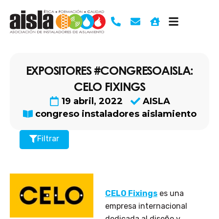
Ir
al
contenido
EXPOSITORES #CONGRESOAISLA:
CELO FIXINGS
19 abril, 2022
AISLA
congreso instaladores aislamiento
Filtrar
CELO Fixings
es una
empresa internacional
dedicada al diseño y