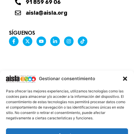
91 859 69 06
aisla@aisla.org
SÍGUENOS
F
X
Y
L
I
T
a
-
o
i
n
i
c
t
u
n
s
k
e
w
t
k
t
t
b
i
u
e
a
o
o
t
b
d
g
k
o
t
e
i
r
k
e
n
a
-
r
-
m
Gestionar consentimiento
f
i
n
INFORMACIÓN LEGAL
Para ofrecer las mejores experiencias, utilizamos tecnologías como las
AVISO LEGAL
cookies para almacenar y/o acceder a la información del dispositivo. El
consentimiento de estas tecnologías nos permitirá procesar datos como
PROTECCIÓN DE DATOS
el comportamiento de navegación o las identificaciones únicas en este
sitio. No consentir o retirar el consentimiento, puede afectar
POLÍTICA DE COOKIES
negativamente a ciertas características y funciones.
2026 @ AISLA