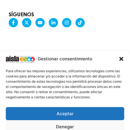
SÍGUENOS
F
X
Y
L
I
T
a
-
o
i
n
i
c
t
u
n
s
k
e
w
t
k
t
t
b
i
u
e
a
o
o
t
b
d
g
k
o
t
e
i
r
k
e
n
a
-
r
-
m
Gestionar consentimiento
f
i
n
INFORMACIÓN LEGAL
Para ofrecer las mejores experiencias, utilizamos tecnologías como las
AVISO LEGAL
cookies para almacenar y/o acceder a la información del dispositivo. El
consentimiento de estas tecnologías nos permitirá procesar datos como
PROTECCIÓN DE DATOS
el comportamiento de navegación o las identificaciones únicas en este
sitio. No consentir o retirar el consentimiento, puede afectar
POLÍTICA DE COOKIES
negativamente a ciertas características y funciones.
2026 @ AISLA
Aceptar
Denegar