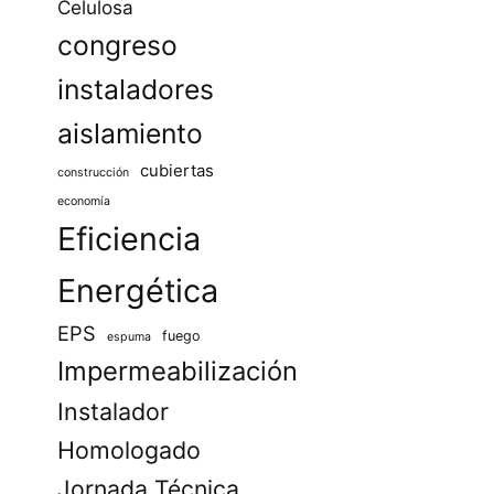
Celulosa
congreso
instaladores
aislamiento
cubiertas
construcción
economía
Eficiencia
Energética
EPS
fuego
espuma
Impermeabilización
Instalador
Homologado
Jornada Técnica