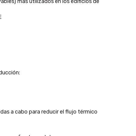
ables) más utilizados en los edificios de
E
ducción:
as a cabo para reducir el flujo térmico