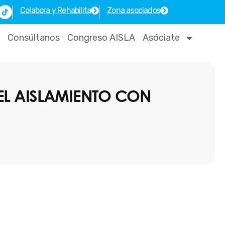
T
Colabora y Rehabilita
Zona asociados
i
k
t
o
Consúltanos
Congreso AISLA
Asóciate
k
DEL AISLAMIENTO CON