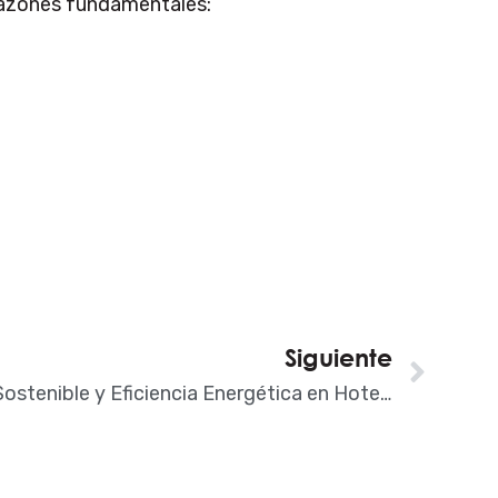
 razones fundamentales:
Siguiente
Sigu
Construcción Sostenible y Eficiencia Energética en Hoteles