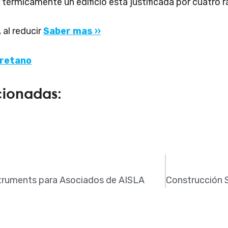
r térmicamente un edificio está justificada por cuatro
 al reducir
Saber mas ››
uretano
cionadas:
truments para Asociados de AISLA