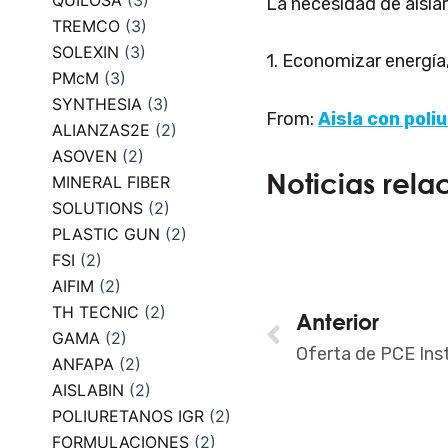
QUILOSA
(3)
La necesidad de aisla
TREMCO
(3)
SOLEXIN
(3)
1. Economizar energía,
PMcM
(3)
SYNTHESIA
(3)
From:
Aisla con poli
ALIANZAS2E
(2)
ASOVEN
(2)
Noticias rela
MINERAL FIBER
SOLUTIONS
(2)
PLASTIC GUN
(2)
FSI
(2)
AIFIM
(2)
TH TECNIC
(2)
Ant
Anterior
GAMA
(2)
Oferta de PCE Ins
ANFAPA
(2)
AISLABIN
(2)
POLIURETANOS IGR
(2)
FORMULACIONES
(2)