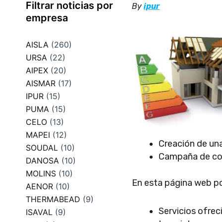
Filtrar noticias por
By
ipur
empresa
AISLA
(260)
URSA
(22)
AIPEX
(20)
AISMAR
(17)
IPUR
(15)
PUMA
(15)
CELO
(13)
MAPEI
(12)
Creación de un
SOUDAL
(10)
Campaña de conc
DANOSA
(10)
MOLINS
(10)
En esta página web po
AENOR
(10)
THERMABEAD
(9)
Servicios ofrec
ISAVAL
(9)