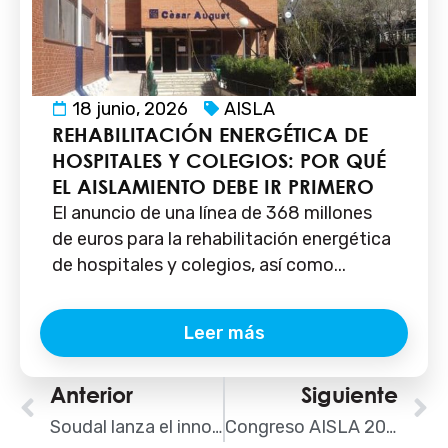
18 junio, 2026
AISLA
REHABILITACIÓN ENERGÉTICA DE
HOSPITALES Y COLEGIOS: POR QUÉ
EL AISLAMIENTO DEBE IR PRIMERO
El anuncio de una línea de 368 millones
de euros para la rehabilitación energética
de hospitales y colegios, así como...
Leer más
Ant
Anterior
Siguiente
S
Soudal lanza el innovador sistema Click&Spray para el pegado de materiales aislantes
Congreso AISLA 2025: el evento del año del sector de la instalación ya tiene fecha