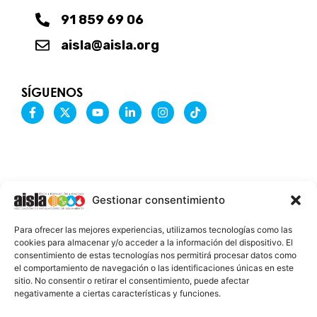
91 859 69 06
aisla@aisla.org
SÍGUENOS
F
X
Y
L
I
T
a
-
o
i
n
i
c
t
u
n
s
k
e
w
t
k
t
t
b
i
u
e
a
o
o
t
b
d
g
k
o
t
e
i
r
k
e
n
a
-
r
-
m
Gestionar consentimiento
f
i
n
INFORMACIÓN LEGAL
Para ofrecer las mejores experiencias, utilizamos tecnologías como las
AVISO LEGAL
cookies para almacenar y/o acceder a la información del dispositivo. El
consentimiento de estas tecnologías nos permitirá procesar datos como
PROTECCIÓN DE DATOS
el comportamiento de navegación o las identificaciones únicas en este
sitio. No consentir o retirar el consentimiento, puede afectar
POLÍTICA DE COOKIES
negativamente a ciertas características y funciones.