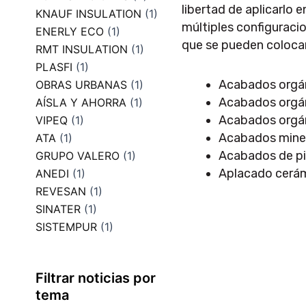
libertad de aplicarlo
KNAUF INSULATION
(1)
múltiples configuracio
ENERLY ECO
(1)
que se pueden colocar
RMT INSULATION
(1)
PLASFI
(1)
Acabados orgáni
OBRAS URBANAS
(1)
Acabados orgán
AÍSLA Y AHORRA
(1)
Acabados orgáni
VIPEQ
(1)
Acabados minera
ATA
(1)
Acabados de pi
GRUPO VALERO
(1)
Aplacado cerám
ANEDI
(1)
REVESAN
(1)
SINATER
(1)
SISTEMPUR
(1)
Filtrar noticias por
tema