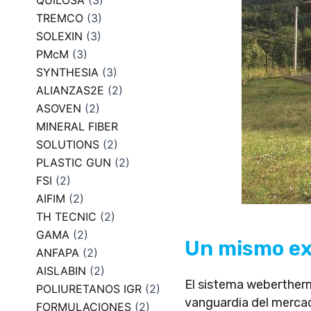
QUILOSA
(3)
TREMCO
(3)
SOLEXIN
(3)
PMcM
(3)
SYNTHESIA
(3)
ALIANZAS2E
(2)
ASOVEN
(2)
MINERAL FIBER
SOLUTIONS
(2)
PLASTIC GUN
(2)
FSI
(2)
AIFIM
(2)
TH TECNIC
(2)
GAMA
(2)
Un mismo ext
ANFAPA
(2)
AISLABIN
(2)
El sistema weberthe
POLIURETANOS IGR
(2)
vanguardia del mercad
FORMULACIONES
(2)