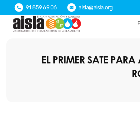
Ir
91 859 69 06
aisla@aisla.org
al
contenido
E
EL PRIMER SATE PARA
R