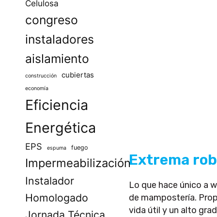
Celulosa
congreso
instaladores
aislamiento
cubiertas
construcción
economía
Eficiencia
Energética
EPS
fuego
espuma
Extrema rob
Impermeabilización
Instalador
Lo que hace único a w
Homologado
de mampostería. Propo
vida útil y un alto gr
Jornada Técnica