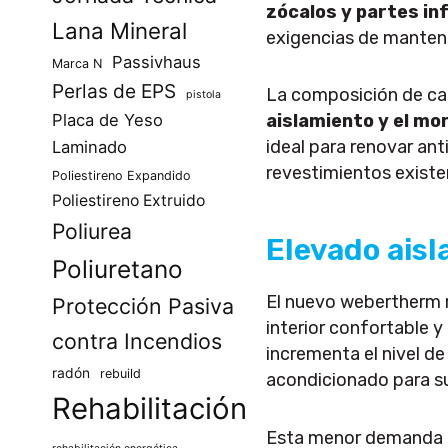
zócalos y partes inf
Lana Mineral
exigencias de manteni
Passivhaus
Marca N
Perlas de EPS
La composición de ca
pistola
Placa de Yeso
aislamiento y el mo
ideal para renovar ant
Laminado
revestimientos existe
Poliestireno Expandido
Poliestireno Extruido
Poliurea
Elevado aisl
Poliuretano
El nuevo webertherm 
Protección Pasiva
interior confortable y
contra Incendios
incrementa el nivel d
radón
rebuild
acondicionado para s
Rehabilitación
Esta menor demanda en