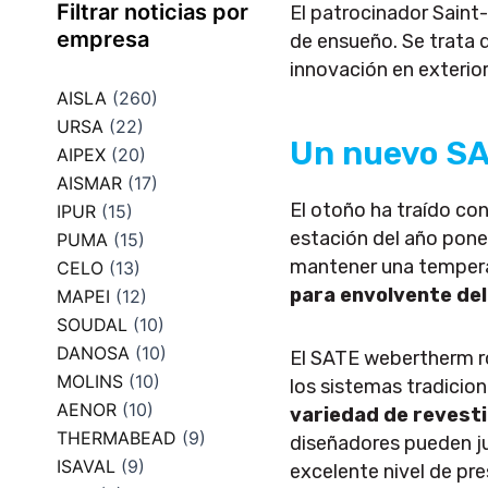
Filtrar noticias por
El patrocinador Sain
empresa
de ensueño. Se trata 
innovación en exterior
AISLA
(260)
URSA
(22)
Un nuevo SA
AIPEX
(20)
AISMAR
(17)
El otoño ha traído con
IPUR
(15)
estación del año pone
PUMA
(15)
mantener una temperatu
CELO
(13)
para envolvente de
MAPEI
(12)
SOUDAL
(10)
DANOSA
(10)
El SATE webertherm r
MOLINS
(10)
los sistemas tradicion
AENOR
(10)
variedad de revest
THERMABEAD
(9)
diseñadores pueden ju
ISAVAL
(9)
excelente nivel de pr