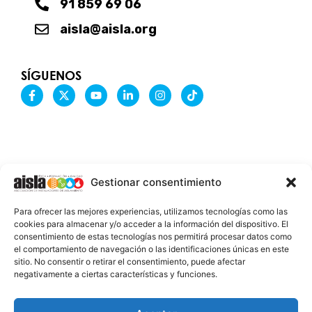
91 859 69 06
aisla@aisla.org
SÍGUENOS
F
X
Y
L
I
T
a
-
o
i
n
i
c
t
u
n
s
k
e
w
t
k
t
t
b
i
u
e
a
o
o
t
b
d
g
k
o
t
e
i
r
k
e
n
a
-
r
-
m
Gestionar consentimiento
f
i
n
INFORMACIÓN LEGAL
Para ofrecer las mejores experiencias, utilizamos tecnologías como las
AVISO LEGAL
cookies para almacenar y/o acceder a la información del dispositivo. El
consentimiento de estas tecnologías nos permitirá procesar datos como
PROTECCIÓN DE DATOS
el comportamiento de navegación o las identificaciones únicas en este
sitio. No consentir o retirar el consentimiento, puede afectar
POLÍTICA DE COOKIES
negativamente a ciertas características y funciones.
2026 @ AISLA