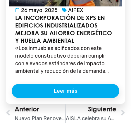
26 mayo, 2025
AIPEX
LA INCORPORACIÓN DE XPS EN
EDIFICIOS INDUSTRIALIZADOS
MEJORA SU AHORRO ENERGÉTICO
Y HUELLA AMBIENTAL
«Los inmuebles edificados con este
modelo constructivo deberán cumplir
con elevados estándares de impacto
ambiental y reducción de la demanda...
Leer más
Ant
Anterior
Siguiente
S
Nuevo Plan Renove de rehabilitación energética de fachadas en la Comunidad de Madrid
AISLA celebra su Asamblea General