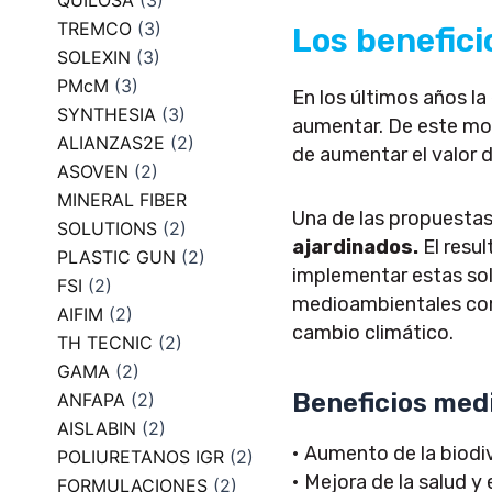
QUILOSA
(3)
TREMCO
(3)
Los benefic
SOLEXIN
(3)
PMcM
(3)
En los últimos años la
SYNTHESIA
(3)
aumentar. De este mod
ALIANZAS2E
(2)
de aumentar el valor d
ASOVEN
(2)
MINERAL FIBER
Una de las propuesta
SOLUTIONS
(2)
ajardinados.
El resul
PLASTIC GUN
(2)
implementar estas so
FSI
(2)
medioambientales como 
AIFIM
(2)
cambio climático.
TH TECNIC
(2)
GAMA
(2)
Beneficios med
ANFAPA
(2)
AISLABIN
(2)
• Aumento de la biodi
POLIURETANOS IGR
(2)
• Mejora de la salud y 
FORMULACIONES
(2)