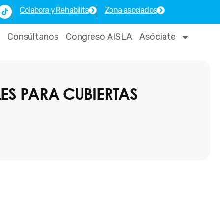
T
Colabora y Rehabilita
Zona asociados
i
k
t
o
Consúltanos
Congreso AISLA
Asóciate
k
ES PARA CUBIERTAS