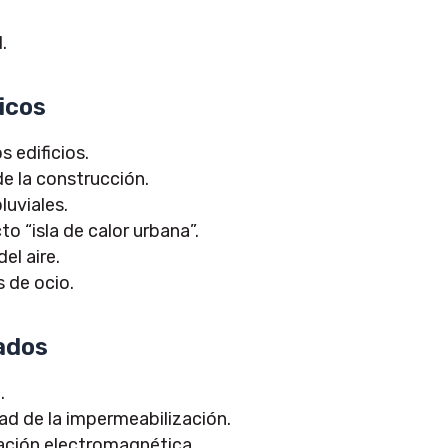
.
icos
s edificios.
de la construcción.
luviales.
to “isla de calor urbana”.
el aire.
 de ocio.
ados
.
ad de la impermeabilización.
iación electromagnética.