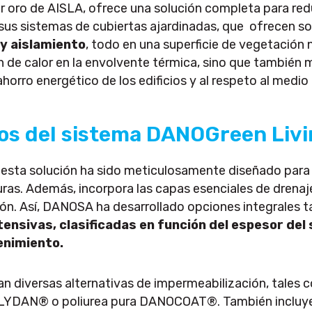
oro de AISLA, ofrece una solución completa para reduci
 sus sistemas de cubiertas ajardinadas, que ofrecen sol
y aislamiento
, todo en una superficie de vegetación 
n de calor en la envolvente térmica, sino que también 
ahorro energético de los edificios y al respeto al medi
os del sistema DANOGreen Livi
sta solución ha sido meticulosamente diseñado par
turas. Además, incorpora las capas esenciales de drenaje 
ón. Así, DANOSA ha desarrollado opciones integrales 
ensivas, clasificadas en función del espesor del 
enimiento.
an diversas alternativas de impermeabilización, tale
OLYDAN® o poliurea pura DANOCOAT®. También incluy