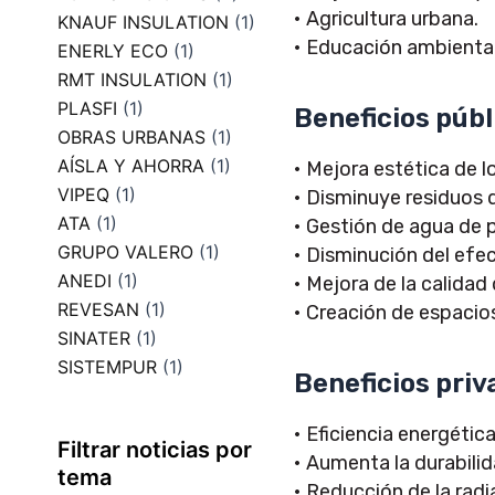
• Agricultura urbana.
KNAUF INSULATION
(1)
• Educación ambiental
ENERLY ECO
(1)
RMT INSULATION
(1)
PLASFI
(1)
Beneficios públ
OBRAS URBANAS
(1)
AÍSLA Y AHORRA
(1)
• Mejora estética de lo
VIPEQ
(1)
• Disminuye residuos 
ATA
(1)
• Gestión de agua de p
GRUPO VALERO
(1)
• Disminución del efec
ANEDI
(1)
• Mejora de la calidad d
REVESAN
(1)
• Creación de espacios
SINATER
(1)
SISTEMPUR
(1)
Beneficios priv
• Eficiencia energética
Filtrar noticias por
• Aumenta la durabilid
tema
• Reducción de la rad