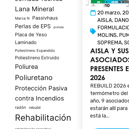
Lana Mineral
20 marzo, 2
Passivhaus
Marca N
AISLA
,
DANO
Perlas de EPS
FORMULACI
pistola
Placa de Yeso
MOLINS
,
PU
SOPREMA
,
S
Laminado
AISLA Y SUS
Poliestireno Expandido
Poliestireno Extruido
ASOCIADO
Poliurea
PRESENTES 
Poliuretano
2026
REBUILD 2026 e
Protección Pasiva
termómetro del 
contra Incendios
año, 9 asociado
estarán allí par
radón
rebuild
está la...
Rehabilitación