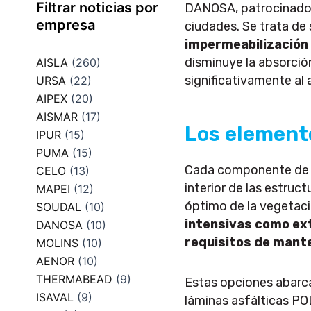
Filtrar noticias por
DANOSA, patrocinador 
empresa
ciudades. Se trata de
impermeabilización 
disminuye la absorció
AISLA
(260)
significativamente al 
URSA
(22)
AIPEX
(20)
AISMAR
(17)
Los element
IPUR
(15)
PUMA
(15)
Cada componente de e
CELO
(13)
interior de las estruc
MAPEI
(12)
óptimo de la vegetaci
SOUDAL
(10)
intensivas como ext
DANOSA
(10)
requisitos de mant
MOLINS
(10)
AENOR
(10)
THERMABEAD
(9)
Estas opciones abarc
ISAVAL
(9)
láminas asfálticas P