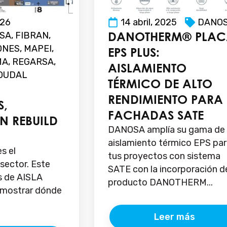
026
14 abril, 2025
DANO
DANOTHERM® PLA
SA
,
FIBRAN
,
ONES
,
MAPEI
,
EPS PLUS:
MA
,
REGARSA
,
AISLAMIENTO
OUDAL
TÉRMICO DE ALTO
RENDIMIENTO PARA
S,
FACHADAS SATE
EN REBUILD
DANOSA amplía su gama de
aislamiento térmico EPS pa
s el
tus proyectos con sistema
sector. Este
SATE con la incorporación d
s de AISLA
producto DANOTHERM...
a mostrar dónde
Leer más