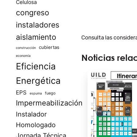
Celulosa
congreso
instaladores
aislamiento
Consulta las consider
cubiertas
construcción
Noticias rela
economía
Eficiencia
Energética
EPS
fuego
espuma
Impermeabilización
Instalador
Homologado
Jornada Técnica