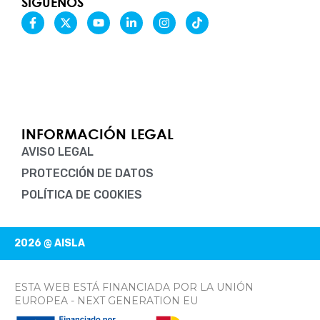
SÍGUENOS
F
X
Y
L
I
T
a
-
o
i
n
i
c
t
u
n
s
k
e
w
t
k
t
t
b
i
u
e
a
o
o
t
b
d
g
k
o
t
e
i
r
k
e
n
a
-
r
-
m
f
i
n
INFORMACIÓN LEGAL
AVISO LEGAL
PROTECCIÓN DE DATOS
POLÍTICA DE COOKIES
2026 @ AISLA
ESTA WEB ESTÁ FINANCIADA POR LA UNIÓN
EUROPEA - NEXT GENERATION EU