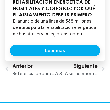
REHABILITACIÓN ENERGÉTICA DE
HOSPITALES Y COLEGIOS: POR QUÉ
EL AISLAMIENTO DEBE IR PRIMERO
El anuncio de una línea de 368 millones
de euros para la rehabilitación energética
de hospitales y colegios, así como...
Leer más
Ant
Anterior
Siguiente
S
Referencia de obra de MAPEI: apartamentos Sunset Cliffs de Benidorm
AISLA se incorpora a la Oficina Verde del Ayuntamiento de Madrid en su primer aniversario