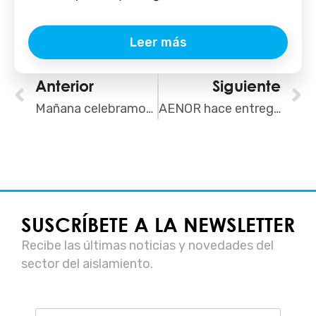
Leer más
Ant
Anterior
Siguiente
S
Mañana celebramos el 2º Congreso AISLA
AENOR hace entrega de los primeros certificados de Servicio de Instalación de aislamiento térmico
SUSCRÍBETE A LA NEWSLETTER
Recibe las últimas noticias y novedades del
sector del aislamiento.