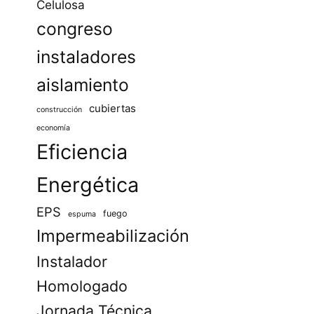
Celulosa
congreso
instaladores
aislamiento
cubiertas
construcción
economía
Eficiencia
Energética
EPS
fuego
espuma
Impermeabilización
Instalador
Homologado
Jornada Técnica