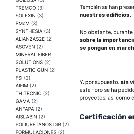
QUILOSA
(3)
También se han prese
TREMCO
(3)
nuestros edificios.
SOLEXIN
(3)
PMcM
(3)
SYNTHESIA
(3)
No obstante, durante 
ALIANZAS2E
(2)
sobre la importancia
ASOVEN
(2)
se pongan en march
MINERAL FIBER
SOLUTIONS
(2)
PLASTIC GUN
(2)
FSI
(2)
Y, por supuesto,
sin 
AIFIM
(2)
este foro se ha pedi
TH TECNIC
(2)
proyectos, así como e
GAMA
(2)
ANFAPA
(2)
Certificación e
AISLABIN
(2)
POLIURETANOS IGR
(2)
FORMULACIONES
(2)