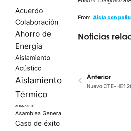
Fuente: Congreso RI
Acuerdo
From:
Aisla con poli
Colaboración
Ahorro de
Noticias rela
Energía
Aislamiento
Acústico
Ant
Anterior
Aislamiento
Nuevo CTE-HE1 20
Térmico
ALIANZAS2E
Asamblea General
Caso de éxito