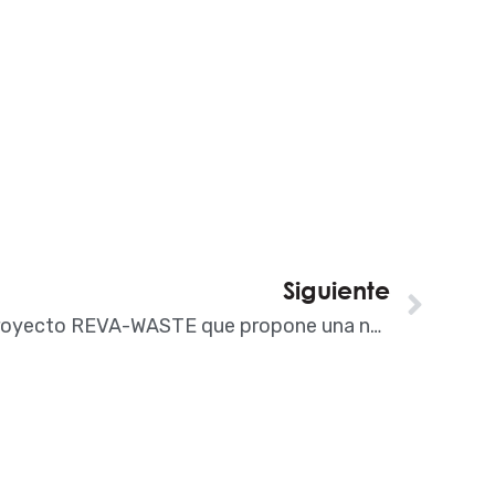
Siguiente
Sigu
Comienza el proyecto REVA-WASTE que propone una nueva jerarquía para el tratamiento de residuos