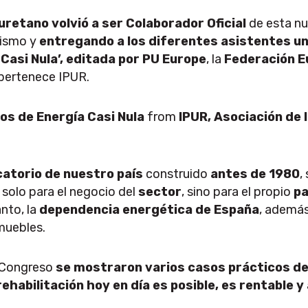
iuretano volvió a ser Colaborador Oficial
de esta nu
ismo y
entregando a los diferentes asistentes un 
 Casi Nula’, editada por PU Europe
, la
Federación E
 pertenece IPUR.
ios de Energía Casi Nula
from
IPUR, Asociación de l
catorio de nuestro país
construido
antes de 1980
,
o solo para el negocio del
sector
, sino para el propio
pa
anto, la
dependencia energética de España
, además
muebles.
l Congreso
se mostraron varios casos prácticos de
ehabilitación hoy en día es posible, es rentable 