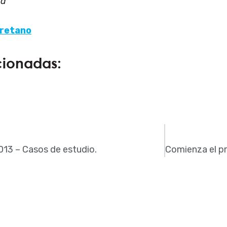
Ed
uretano
cionadas:
13 – Casos de estudio.