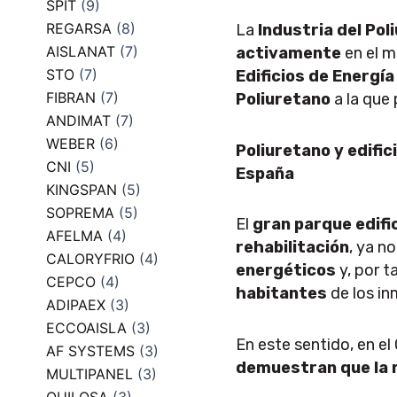
SPIT
(9)
REGARSA
(8)
La
Industria del Pol
AISLANAT
(7)
activamente
en el m
STO
(7)
Edificios de Energía
FIBRAN
(7)
Poliuretano
a la que
ANDIMAT
(7)
WEBER
(6)
Poliuretano y edific
CNI
(5)
España
KINGSPAN
(5)
SOPREMA
(5)
El
gran parque edifi
AFELMA
(4)
rehabilitación
, ya n
CALORYFRIO
(4)
energéticos
y, por t
CEPCO
(4)
habitantes
de los in
ADIPAEX
(3)
ECCOAISLA
(3)
En este sentido, en e
AF SYSTEMS
(3)
demuestran que la r
MULTIPANEL
(3)