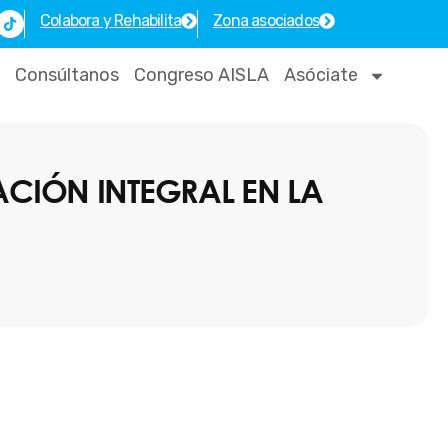
T
Colabora y Rehabilita
Zona asociados
i
k
t
o
Consúltanos
Congreso AISLA
Asóciate
k
ACIÓN INTEGRAL EN LA