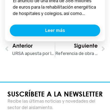
El anuncio de una línea de 368 millones
de euros para la rehabilitación energética
de hospitales y colegios, así como...
Leer más
Ant
Anterior
Siguiente
S
URSA apuesta por las energías renovables con la instalación de plantas fotovoltaicas en sus fábricas de Tarragona
Referencia de obra de MAPEI: apartamentos Sunset Cliffs de Benidorm
SUSCRÍBETE A LA NEWSLETTER
Recibe las últimas noticias y novedades del
sector del aislamiento.