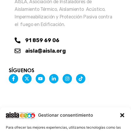
AISLA, Asociación de Instaladores de
Aislamiento Térmico, Aislamiento Acústico,
Impermeabilización y Protección Pasiva contra
el fuego en Edificación.
91 859 69 06
aisla@aisla.org
SÍGUENOS
F
X
Y
L
I
T
a
-
o
i
n
i
c
t
u
n
s
k
e
w
t
k
t
t
b
i
u
e
a
o
o
t
b
d
g
k
o
t
e
i
r
k
e
n
a
-
r
-
m
Gestionar consentimiento
f
i
n
INFORMACIÓN LEGAL
Para ofrecer las mejores experiencias, utilizamos tecnologías como las