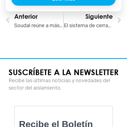
Ant
Anterior
Siguiente
S
Soudal reúne a más de 700 asistentes en las formaciones de Instalación Eficiente de Ventana
El sistema de cerramiento aislado con fachada ventilada de Ytong y URSA consigue el certificado Passivhaus
SUSCRÍBETE A LA NEWSLETTER
Recibe las últimas noticias y novedades del
sector del aislamiento.