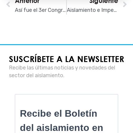
Ant
Anterior
Siguiente
S
Así fue el 3er Congreso de Instaladores de Aislamiento
Aislamiento e Impermeabilización de la Cubierta de Pachá Ibiza
SUSCRÍBETE A LA NEWSLETTER
Recibe las últimas noticias y novedades del
sector del aislamiento.