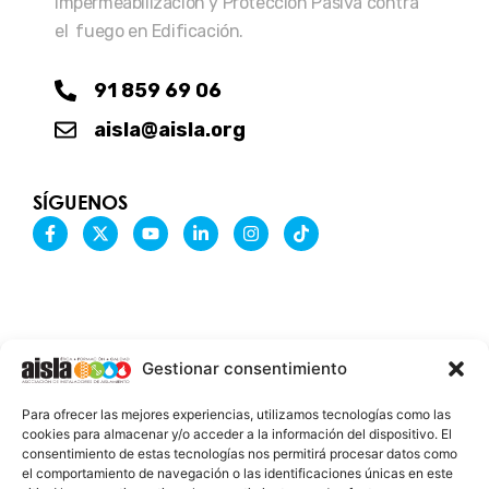
Impermeabilización y Protección Pasiva contra
el fuego en Edificación.
91 859 69 06
aisla@aisla.org
SÍGUENOS
F
X
Y
L
I
T
a
-
o
i
n
i
c
t
u
n
s
k
e
w
t
k
t
t
b
i
u
e
a
o
o
t
b
d
g
k
o
t
e
i
r
k
e
n
a
-
r
-
m
Gestionar consentimiento
f
i
n
INFORMACIÓN LEGAL
Para ofrecer las mejores experiencias, utilizamos tecnologías como las
AVISO LEGAL
cookies para almacenar y/o acceder a la información del dispositivo. El
consentimiento de estas tecnologías nos permitirá procesar datos como
PROTECCIÓN DE DATOS
el comportamiento de navegación o las identificaciones únicas en este