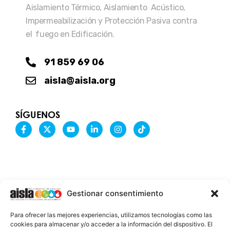
Aislamiento Térmico, Aislamiento Acústico,
Impermeabilización y Protección Pasiva contra
el fuego en Edificación.
91 859 69 06
aisla@aisla.org
SÍGUENOS
F
X
Y
L
I
T
a
-
o
i
n
i
c
t
u
n
s
k
e
w
t
k
t
t
b
i
u
e
a
o
o
t
b
d
g
k
o
t
e
i
r
k
e
n
a
-
r
-
m
Gestionar consentimiento
f
i
n
INFORMACIÓN LEGAL
Para ofrecer las mejores experiencias, utilizamos tecnologías como las
AVISO LEGAL
cookies para almacenar y/o acceder a la información del dispositivo. El