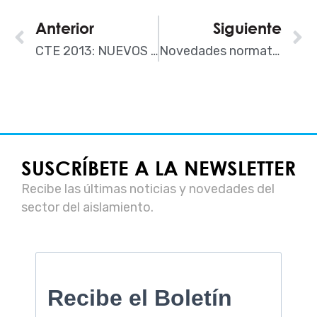
Ant
Anterior
Siguiente
S
CTE 2013: NUEVOS CASOS DE ESTUDIO
Novedades normativas para las fachadas ventiladas
SUSCRÍBETE A LA NEWSLETTER
Recibe las últimas noticias y novedades del
sector del aislamiento.