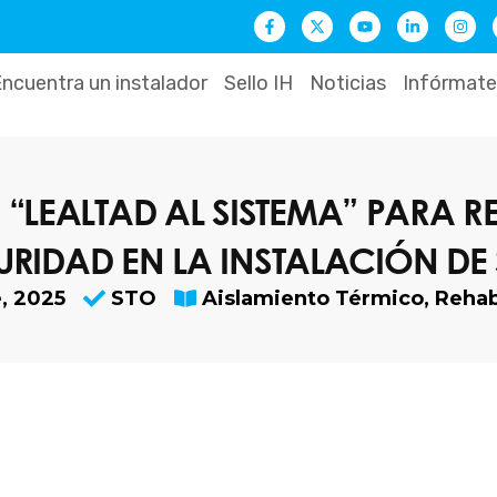
F
X
Y
L
I
a
-
o
i
n
c
t
u
n
s
e
w
t
k
t
b
i
u
e
a
ncuentra un instalador
Sello IH
Noticias
Infórmate
o
t
b
d
g
o
t
e
i
r
k
e
n
a
-
r
-
m
f
i
n
LEALTAD AL SISTEMA” PARA R
URIDAD EN LA INSTALACIÓN DE 
, 2025
STO
Aislamiento Térmico
,
Rehab