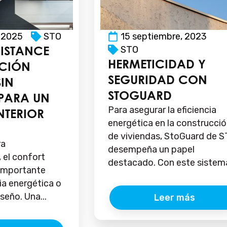
 2025
STO
15 septiembre, 2023
DISTANCE
STO
HERMETICIDAD Y
ACIÓN
SEGURIDAD CON
SIN
STOGUARD
 PARA UN
Para asegurar la eficiencia
NTERIOR
energética en la construcci
de viviendas, StoGuard de 
ra
desempeña un papel
el confort
destacado. Con este sistema
 importante
ia energética o
iseño. Una...
Leer más