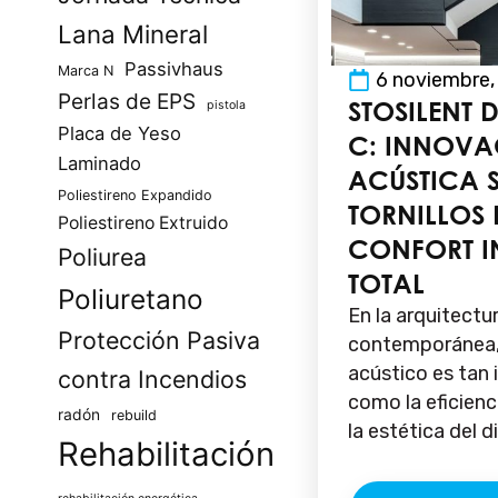
Lana Mineral
Passivhaus
Marca N
6 noviembre,
Perlas de EPS
STOSILENT 
pistola
Placa de Yeso
C: INNOV
Laminado
ACÚSTICA 
Poliestireno Expandido
TORNILLOS
Poliestireno Extruido
CONFORT I
Poliurea
TOTAL
Poliuretano
En la arquitectu
Protección Pasiva
contemporánea, 
acústico es tan
contra Incendios
como la eficienc
radón
rebuild
la estética del d
Rehabilitación