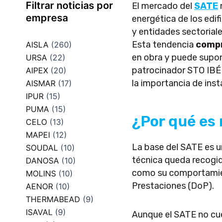
Filtrar noticias por
El mercado del
SATE
empresa
energética de los edi
y entidades sectorial
Esta tendencia
compr
AISLA
(260)
en obra y puede supon
URSA
(22)
patrocinador STO IBÉ
AIPEX
(20)
la importancia de inst
AISMAR
(17)
IPUR
(15)
PUMA
(15)
¿Por qué es
CELO
(13)
MAPEI
(12)
La base del SATE es 
SOUDAL
(10)
técnica queda recogid
DANOSA
(10)
como su comportamient
MOLINS
(10)
Prestaciones (DoP).
AENOR
(10)
THERMABEAD
(9)
ISAVAL
(9)
Aunque el SATE no cu