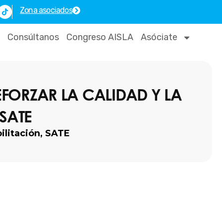
T
Zona asociados
i
k
t
o
Consúltanos
Congreso AISLA
Asóciate
k
EFORZAR LA CALIDAD Y LA
SATE
ilitación
,
SATE