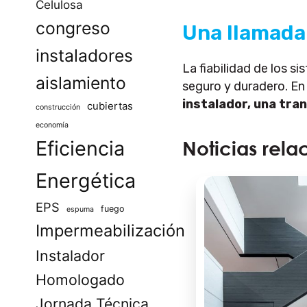
Celulosa
congreso
Una llamada
instaladores
La fiabilidad de los s
aislamiento
seguro y duradero. En
instalador, una tran
cubiertas
construcción
economía
Eficiencia
Noticias rela
Energética
EPS
fuego
espuma
Impermeabilización
Instalador
Homologado
Jornada Técnica