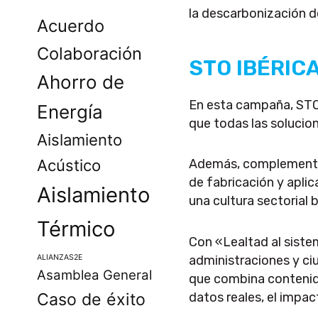
la descarbonización de
Acuerdo
Colaboración
STO IBÉRICA:
Ahorro de
En esta campaña, STO 
Energía
que todas las solucio
Aislamiento
Acústico
Además, complementa l
de fabricación y aplic
Aislamiento
una cultura sectorial 
Térmico
Con «Lealtad al siste
administraciones y ci
ALIANZAS2E
Asamblea General
que combina contenido
datos reales, el impac
Caso de éxito