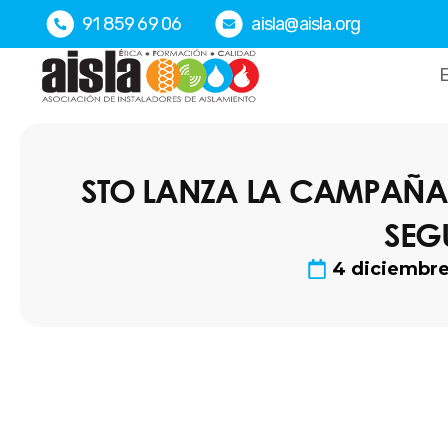
Ir
91 859 69 06
aisla@aisla.org
al
contenido
E
STO LANZA LA CAMPAÑA “
SEG
4 diciembre