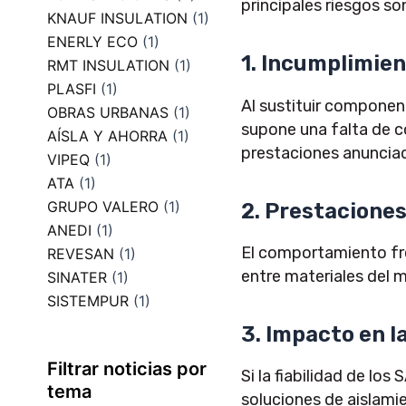
principales riesgos so
KNAUF INSULATION
(1)
ENERLY ECO
(1)
1. Incumplimien
RMT INSULATION
(1)
PLASFI
(1)
Al sustituir component
OBRAS URBANAS
(1)
supone una falta de c
AÍSLA Y AHORRA
(1)
prestaciones anuncia
VIPEQ
(1)
ATA
(1)
GRUPO VALERO
(1)
2. Prestacione
ANEDI
(1)
El comportamiento fre
REVESAN
(1)
entre materiales del 
SINATER
(1)
SISTEMPUR
(1)
3. Impacto en l
Filtrar noticias por
Si la fiabilidad de lo
tema
soluciones de aislamie