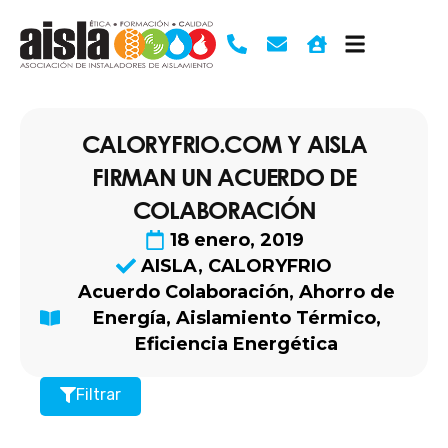
Ir
al
contenido
CALORYFRIO.COM Y AISLA
FIRMAN UN ACUERDO DE
COLABORACIÓN
18 enero, 2019
AISLA
,
CALORYFRIO
Acuerdo Colaboración
,
Ahorro de
Energía
,
Aislamiento Térmico
,
Eficiencia Energética
Filtrar