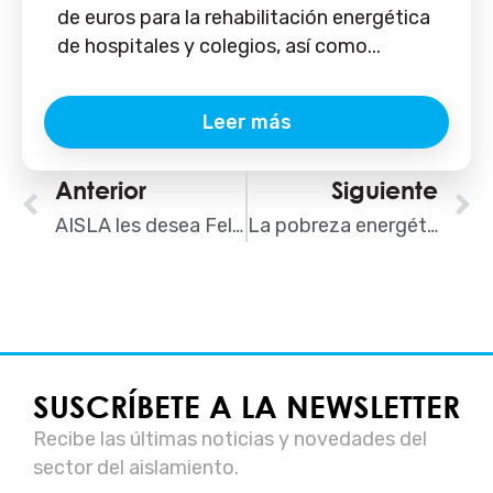
de euros para la rehabilitación energética
de hospitales y colegios, así como...
Leer más
Ant
Anterior
Siguiente
S
AISLA les desea Feliz Navidad y próspero 2019
La pobreza energética en España
SUSCRÍBETE A LA NEWSLETTER
Recibe las últimas noticias y novedades del
sector del aislamiento.