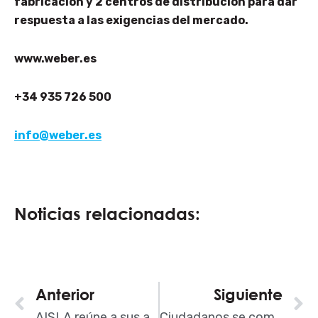
fabricación y 2 centros de distribución para dar
respuesta a las exigencias del mercado.
www.weber.es
+34 935 726 500
info@weber.es
Noticias relacionadas:
Ant
Anterior
Siguiente
S
AISLA reúne a sus asociados en la Asamblea General 2017
Ciudadanos se compromete con la PMcM a impulsar el régimen sancionador y otras medidas contra la morosidad