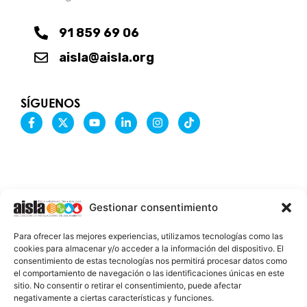
91 859 69 06
aisla@aisla.org
SÍGUENOS
F
X
Y
L
I
T
a
-
o
i
n
i
c
t
u
n
s
k
e
w
t
k
t
t
b
i
u
e
a
o
o
t
b
d
g
k
o
t
e
i
r
k
e
n
a
-
r
-
m
Gestionar consentimiento
f
i
n
INFORMACIÓN LEGAL
Para ofrecer las mejores experiencias, utilizamos tecnologías como las
AVISO LEGAL
cookies para almacenar y/o acceder a la información del dispositivo. El
consentimiento de estas tecnologías nos permitirá procesar datos como
PROTECCIÓN DE DATOS
el comportamiento de navegación o las identificaciones únicas en este
sitio. No consentir o retirar el consentimiento, puede afectar
POLÍTICA DE COOKIES
negativamente a ciertas características y funciones.