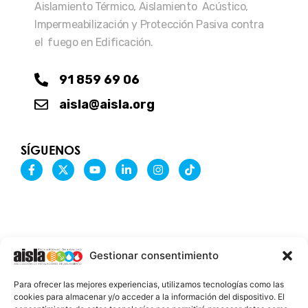
Aislamiento Térmico, Aislamiento Acústico,
Impermeabilización y Protección Pasiva contra
el fuego en Edificación.
91 859 69 06
aisla@aisla.org
SÍGUENOS
F
X
Y
L
I
T
a
-
o
i
n
i
c
t
u
n
s
k
e
w
t
k
t
t
b
i
u
e
a
o
o
t
b
d
g
k
o
t
e
i
r
k
e
n
a
-
r
-
m
Gestionar consentimiento
f
i
n
INFORMACIÓN LEGAL
Para ofrecer las mejores experiencias, utilizamos tecnologías como las
AVISO LEGAL
cookies para almacenar y/o acceder a la información del dispositivo. El