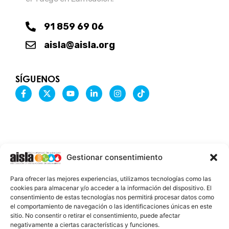
91 859 69 06
aisla@aisla.org
SÍGUENOS
F
X
Y
L
I
T
a
-
o
i
n
i
c
t
u
n
s
k
e
w
t
k
t
t
b
i
u
e
a
o
o
t
b
d
g
k
o
t
e
i
r
k
e
n
a
-
r
-
m
Gestionar consentimiento
f
i
n
INFORMACIÓN LEGAL
Para ofrecer las mejores experiencias, utilizamos tecnologías como las
AVISO LEGAL
cookies para almacenar y/o acceder a la información del dispositivo. El
consentimiento de estas tecnologías nos permitirá procesar datos como
PROTECCIÓN DE DATOS
el comportamiento de navegación o las identificaciones únicas en este
sitio. No consentir o retirar el consentimiento, puede afectar
POLÍTICA DE COOKIES
negativamente a ciertas características y funciones.