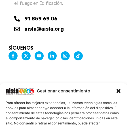
el fuego en Edificación.
91 859 69 06
aisla@aisla.org
SÍGUENOS
F
X
Y
L
I
T
a
-
o
i
n
i
c
t
u
n
s
k
e
w
t
k
t
t
b
i
u
e
a
o
o
t
b
d
g
k
o
t
e
i
r
k
e
n
a
-
r
-
m
Gestionar consentimiento
f
i
n
INFORMACIÓN LEGAL
Para ofrecer las mejores experiencias, utilizamos tecnologías como las
AVISO LEGAL
cookies para almacenar y/o acceder a la información del dispositivo. El
consentimiento de estas tecnologías nos permitirá procesar datos como
PROTECCIÓN DE DATOS
el comportamiento de navegación o las identificaciones únicas en este
sitio. No consentir o retirar el consentimiento, puede afectar
POLÍTICA DE COOKIES