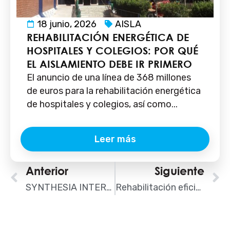
18 junio, 2026
AISLA
REHABILITACIÓN ENERGÉTICA DE
HOSPITALES Y COLEGIOS: POR QUÉ
EL AISLAMIENTO DEBE IR PRIMERO
El anuncio de una línea de 368 millones
de euros para la rehabilitación energética
de hospitales y colegios, así como...
Leer más
Ant
Anterior
Siguiente
S
SYNTHESIA INTERNACIONAL, nuevo asociado fabricante de AISLA
Rehabilitación eficiente de una fachada catalogada