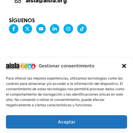
aisla@aisla.org
SÍGUENOS
F
X
Y
L
I
T
a
-
o
i
n
i
c
t
u
n
s
k
e
w
t
k
t
t
b
i
u
e
a
o
o
t
b
d
g
k
o
t
e
i
r
k
e
n
a
-
r
-
m
Gestionar consentimiento
f
i
n
INFORMACIÓN LEGAL
Para ofrecer las mejores experiencias, utilizamos tecnologías como las
AVISO LEGAL
cookies para almacenar y/o acceder a la información del dispositivo. El
consentimiento de estas tecnologías nos permitirá procesar datos como
PROTECCIÓN DE DATOS
el comportamiento de navegación o las identificaciones únicas en este
sitio. No consentir o retirar el consentimiento, puede afectar
POLÍTICA DE COOKIES
negativamente a ciertas características y funciones.
2026 @ AISLA
Aceptar