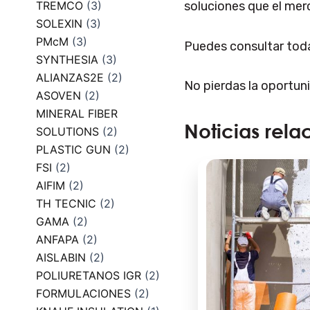
TREMCO
(3)
soluciones que el mer
SOLEXIN
(3)
PMcM
(3)
Puedes consultar toda
SYNTHESIA
(3)
ALIANZAS2E
(2)
No pierdas la oportun
ASOVEN
(2)
MINERAL FIBER
Noticias rela
SOLUTIONS
(2)
PLASTIC GUN
(2)
FSI
(2)
AIFIM
(2)
TH TECNIC
(2)
GAMA
(2)
ANFAPA
(2)
AISLABIN
(2)
POLIURETANOS IGR
(2)
FORMULACIONES
(2)