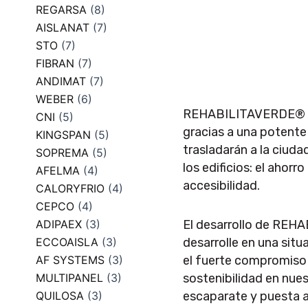
REGARSA
(8)
AISLANAT
(7)
STO
(7)
FIBRAN
(7)
ANDIMAT
(7)
WEBER
(6)
REHABILITAVERDE® 202
CNI
(5)
gracias a una potente 
KINGSPAN
(5)
trasladarán a la ciud
SOPREMA
(5)
los edificios: el ahorr
AFELMA
(4)
accesibilidad.
CALORYFRIO
(4)
CEPCO
(4)
ADIPAEX
(3)
El desarrollo de REH
ECCOAISLA
(3)
desarrolle en una situ
AF SYSTEMS
(3)
el fuerte compromiso 
MULTIPANEL
(3)
sostenibilidad en nu
QUILOSA
(3)
escaparate y puesta al