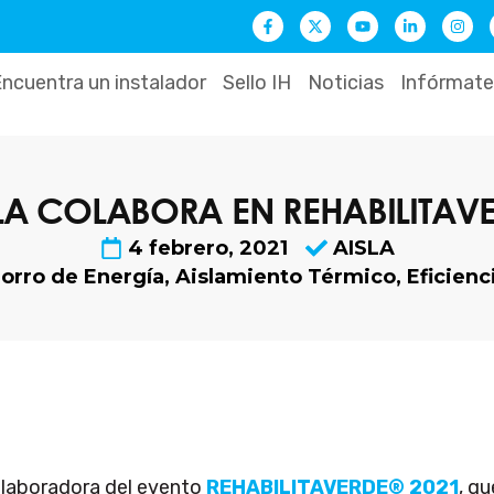
F
X
Y
L
I
a
-
o
i
n
c
t
u
n
s
e
w
t
k
t
b
i
u
e
a
ncuentra un instalador
Sello IH
Noticias
Infórmate
o
t
b
d
g
o
t
e
i
r
k
e
n
a
-
r
-
m
f
i
n
LA COLABORA EN REHABILITAV
4 febrero, 2021
AISLA
orro de Energía
,
Aislamiento Térmico
,
Eficienc
olaboradora del evento
REHABILITAVERDE® 2021
, q