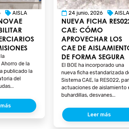
6
AISLA
24 junio, 2026
AISL
NNOVAE
NUEVA FICHA RES02
ILITAR
CAE: CÓMO
TERCIARIOS
APROVECHAR LOS
MISIONES
CAE DE AISLAMIENT
DE FORMA SEGURA
 la
y Ahorro de la
El BOE ha incorporado una
a publicado la
nueva ficha estandarizada d
toria del
Sistema CAE, la RES022, pa
das...
actuaciones de aislamiento 
buhardillas, desvanes...
 más
Leer más