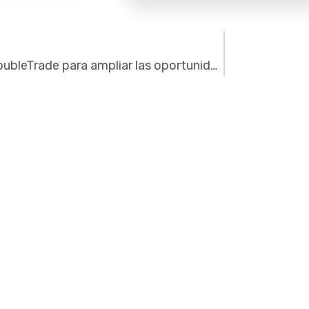
Acuerdo AISLA-DoubleTrade para ampliar las oportunidades de negocio entre los asociados