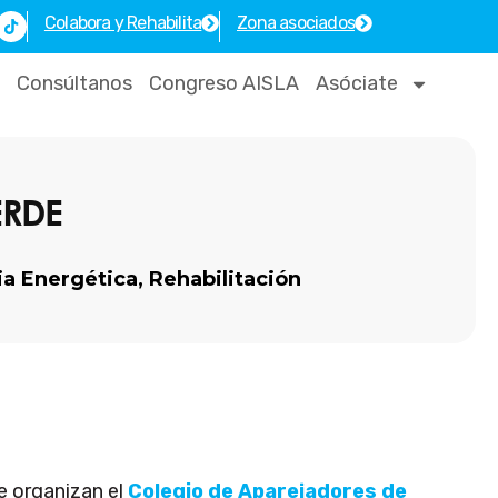
T
Colabora y Rehabilita
Zona asociados
i
k
t
o
Consúltanos
Congreso AISLA
Asóciate
k
ERDE
ia Energética
,
Rehabilitación
ue organizan el
Colegio de Aparejadores de