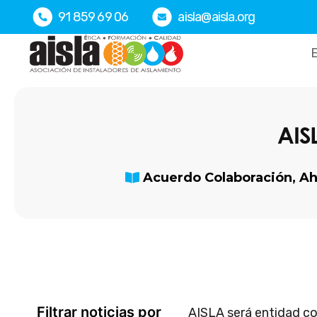
Ir
91 859 69 06
aisla@aisla.org
al
contenido
E
AIS
Acuerdo Colaboración
,
Ah
Filtrar noticias por
AISLA será entidad c