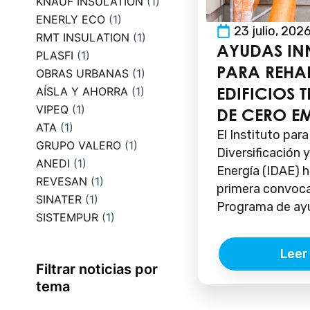
KNAUF INSULATION
(1)
ENERLY ECO
(1)
23 julio, 202
RMT INSULATION
(1)
AYUDAS I
PLASFI
(1)
PARA REHAB
OBRAS URBANAS
(1)
EDIFICIOS 
AÍSLA Y AHORRA
(1)
VIPEQ
(1)
DE CERO E
ATA
(1)
El Instituto para
GRUPO VALERO
(1)
Diversificación 
ANEDI
(1)
Energía (IDAE) h
REVESAN
(1)
primera convoca
SINATER
(1)
Programa de ayu
SISTEMPUR
(1)
Leer
Filtrar noticias por
tema