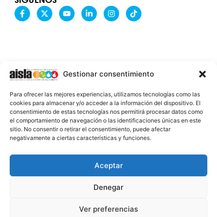
F
X
Y
L
I
T
a
-
o
i
n
i
c
t
u
n
s
k
e
w
t
k
t
t
b
i
u
e
a
o
o
t
b
d
g
k
o
t
e
i
r
k
e
n
a
-
r
-
m
Gestionar consentimiento
f
i
n
INFORMACIÓN LEGAL
Para ofrecer las mejores experiencias, utilizamos tecnologías como las
AVISO LEGAL
cookies para almacenar y/o acceder a la información del dispositivo. El
consentimiento de estas tecnologías nos permitirá procesar datos como
PROTECCIÓN DE DATOS
el comportamiento de navegación o las identificaciones únicas en este
sitio. No consentir o retirar el consentimiento, puede afectar
POLÍTICA DE COOKIES
negativamente a ciertas características y funciones.
2026 @ AISLA
Aceptar
Denegar
ESTA WEB ESTÁ FINANCIADA POR LA UNIÓN
EUROPEA - NEXT GENERATION EU
Ver preferencias