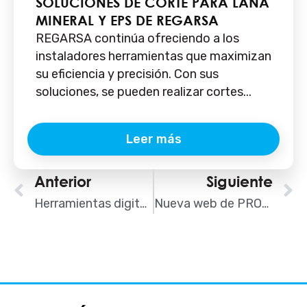
SOLUCIONES DE CORTE PARA LANA
MINERAL Y EPS DE REGARSA
REGARSA continúa ofreciendo a los
instaladores herramientas que maximizan
su eficiencia y precisión. Con sus
soluciones, se pueden realizar cortes...
Leer más
Ant
Anterior
Siguiente
S
Herramientas digitales SPIT útiles para instaladores
Nueva web de PROPAMSA: contenidos renovados, servicio 360º, formación virtual y calculadora de costes de proyectos