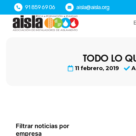
Ir
91 859 69 06
aisla@aisla.org
al
contenido
E
TODO LO QU
11 febrero, 2019
A
Filtrar noticias por
empresa