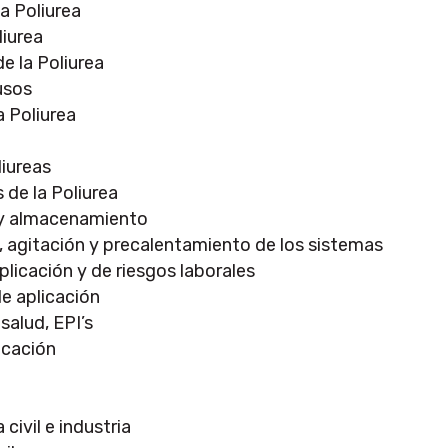
la Poliurea
liurea
e la Poliurea
usos
a Poliurea
liureas
 de la Poliurea
 y almacenamiento
, agitación y precalentamiento de los sistemas
licación y de riesgos laborales
e aplicación
salud, EPI’s
icación
civil e industria