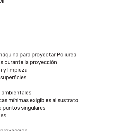
vil
 máquina para proyectar Poliurea
s durante la proyección
 y limpieza
superficies
 ambientales
cas mínimas exigibles al sustrato
e puntos singulares
nes
 proyección