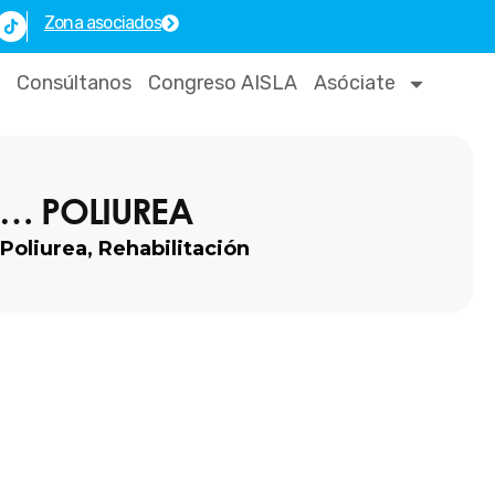
T
Zona asociados
i
k
t
o
Consúltanos
Congreso AISLA
Asóciate
k
E… POLIUREA
Poliurea
,
Rehabilitación