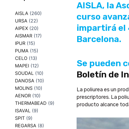
AISLA, la As
AISLA
(260)
curso avanza
URSA
(22)
impartirá el
AIPEX
(20)
AISMAR
(17)
Barcelona.
IPUR
(15)
PUMA
(15)
CELO
(13)
Se pueden co
MAPEI
(12)
Boletín de I
SOUDAL
(10)
DANOSA
(10)
MOLINS
(10)
La poliurea es un pro
AENOR
(10)
prescriptores. La poli
THERMABEAD
(9)
producto alcance toda
ISAVAL
(9)
SPIT
(9)
REGARSA
(8)