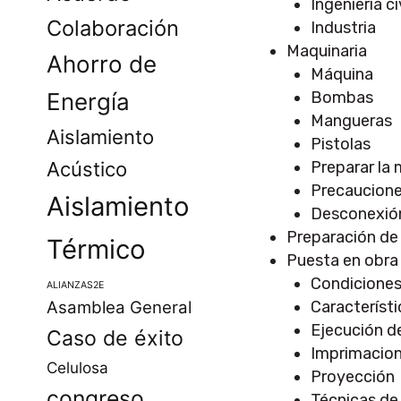
Ingeniería ci
Colaboración
Industria
Maquinaria
Ahorro de
Máquina
Bombas
Energía
Mangueras
Aislamiento
Pistolas
Preparar la
Acústico
Precaucione
Aislamiento
Desconexión
Preparación de 
Térmico
Puesta en obra
Condiciones
ALIANZAS2E
Característi
Asamblea General
Ejecución d
Caso de éxito
Imprimacio
Celulosa
Proyección
congreso
Técnicas de