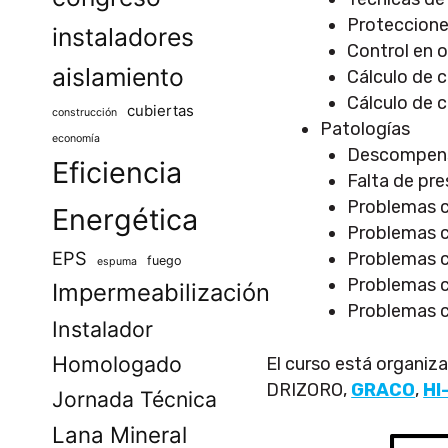
Proteccion
instaladores
Control en 
aislamiento
Cálculo de
Cálculo de 
cubiertas
construcción
Patologías
economía
Descompens
Eficiencia
Falta de pre
Problemas c
Energética
Problemas c
EPS
Problemas c
fuego
espuma
Problemas c
Impermeabilización
Problemas c
Instalador
Homologado
El curso está organiz
DRIZORO,
GRACO
,
HI
Jornada Técnica
Lana Mineral