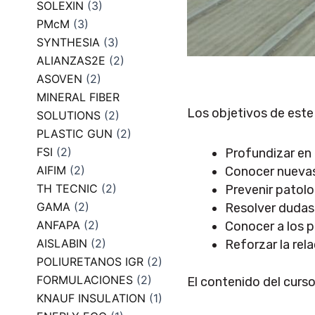
SOLEXIN
(3)
PMcM
(3)
SYNTHESIA
(3)
ALIANZAS2E
(2)
ASOVEN
(2)
MINERAL FIBER
Los objetivos de este 
SOLUTIONS
(2)
PLASTIC GUN
(2)
FSI
(2)
Profundizar en 
AIFIM
(2)
Conocer nuevas
TH TECNIC
(2)
Prevenir patolo
GAMA
(2)
Resolver dudas
ANFAPA
(2)
Conocer a los 
AISLABIN
(2)
Reforzar la rel
POLIURETANOS IGR
(2)
FORMULACIONES
(2)
El contenido del curso 
KNAUF INSULATION
(1)