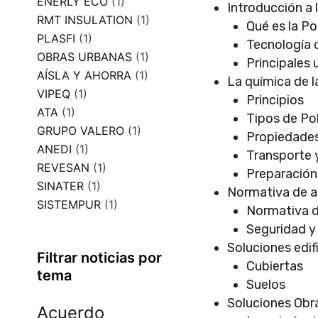
ENERLY ECO
(1)
Introducción a 
RMT INSULATION
(1)
Qué es la Po
PLASFI
(1)
Tecnología d
OBRAS URBANAS
(1)
Principales 
AÍSLA Y AHORRA
(1)
La química de l
VIPEQ
(1)
Principios
ATA
(1)
Tipos de Po
GRUPO VALERO
(1)
Propiedades
ANEDI
(1)
Transporte
REVESAN
(1)
Preparación
SINATER
(1)
Normativa de ap
SISTEMPUR
(1)
Normativa d
Seguridad y 
Soluciones edif
Filtrar noticias por
Cubiertas
tema
Suelos
Soluciones Obra 
Acuerdo