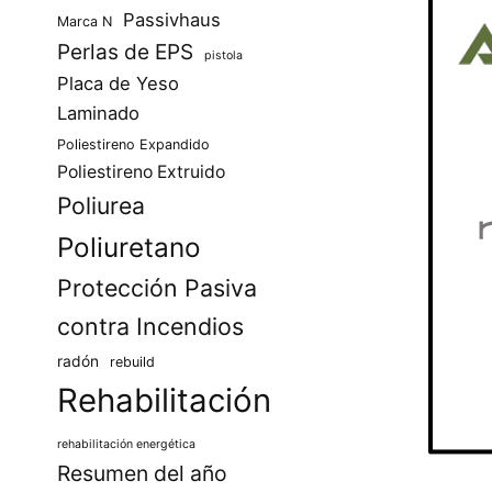
Passivhaus
Marca N
Perlas de EPS
pistola
Placa de Yeso
Laminado
Poliestireno Expandido
Poliestireno Extruido
Poliurea
Poliuretano
Protección Pasiva
contra Incendios
radón
rebuild
Rehabilitación
rehabilitación energética
Resumen del año