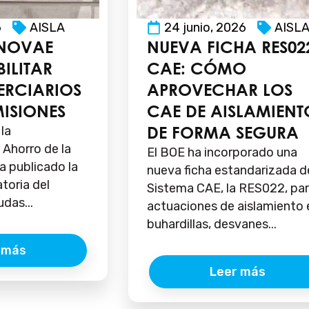
6
AISLA
24 junio, 2026
AISL
NNOVAE
NUEVA FICHA RES02
ILITAR
CAE: CÓMO
TERCIARIOS
APROVECHAR LOS
MISIONES
CAE DE AISLAMIENT
DE FORMA SEGURA
 la
y Ahorro de la
El BOE ha incorporado una
a publicado la
nueva ficha estandarizada d
toria del
Sistema CAE, la RES022, pa
das...
actuaciones de aislamiento 
buhardillas, desvanes...
 más
Leer más