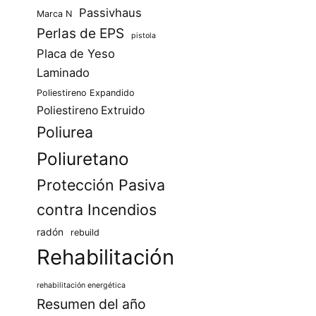
Passivhaus
Marca N
Perlas de EPS
pistola
Placa de Yeso
Laminado
Poliestireno Expandido
Poliestireno Extruido
Poliurea
Poliuretano
Protección Pasiva
contra Incendios
radón
rebuild
Rehabilitación
rehabilitación energética
Resumen del año