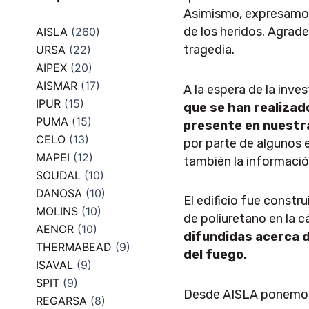
Asimismo, expresamos 
de los heridos. Agrad
AISLA
(260)
tragedia.
URSA
(22)
AIPEX
(20)
AISMAR
(17)
A la espera de la inve
IPUR
(15)
que se han realizad
PUMA
(15)
presente en nuestra
CELO
(13)
por parte de algunos e
MAPEI
(12)
también la información
SOUDAL
(10)
DANOSA
(10)
El edificio fue const
MOLINS
(10)
de poliuretano en la c
AENOR
(10)
difundidas acerca d
THERMABEAD
(9)
del fuego.
ISAVAL
(9)
SPIT
(9)
Desde AISLA ponemos 
REGARSA
(8)