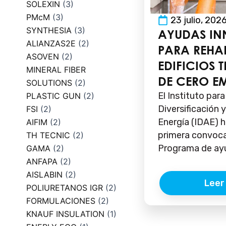
SOLEXIN
(3)
PMcM
(3)
23 julio, 202
SYNTHESIA
(3)
AYUDAS I
ALIANZAS2E
(2)
PARA REHAB
ASOVEN
(2)
EDIFICIOS 
MINERAL FIBER
DE CERO E
SOLUTIONS
(2)
El Instituto para
PLASTIC GUN
(2)
Diversificación 
FSI
(2)
Energía (IDAE) h
AIFIM
(2)
primera convoca
TH TECNIC
(2)
Programa de ayu
GAMA
(2)
ANFAPA
(2)
AISLABIN
(2)
Leer
POLIURETANOS IGR
(2)
FORMULACIONES
(2)
KNAUF INSULATION
(1)