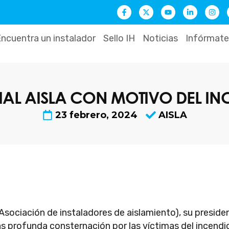
F
X
Y
L
I
a
-
o
i
n
c
t
u
n
s
e
w
t
k
t
b
i
u
e
a
ncuentra un instalador
Sello IH
Noticias
Infórmate
o
t
b
d
g
o
t
e
i
r
k
e
n
a
-
r
-
m
f
i
n
L AISLA CON MOTIVO DEL IN
23 febrero, 2024
AISLA
Asociación de instaladores de aislamiento), su preside
s profunda consternación por las víctimas del incendio