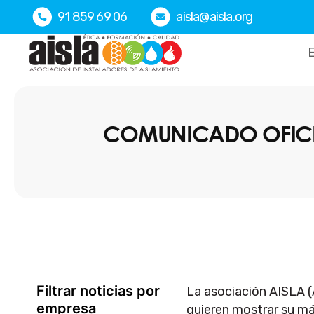
Ir
91 859 69 06
aisla@aisla.org
al
contenido
E
COMUNICADO OFICIA
Filtrar noticias por
La asociación
AISLA
(
empresa
quieren mostrar su má