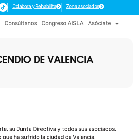
T
Colabora y Rehabilita
Zona asociados
i
k
t
o
Consúltanos
Congreso AISLA
Asóciate
k
CENDIO DE VALENCIA
nte, su Junta Directiva y todos sus asociados,
 que ha sufrido la ciudad de Valencia.