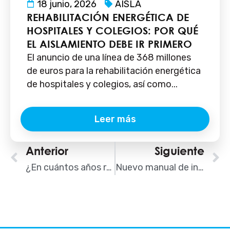
18 junio, 2026
AISLA
REHABILITACIÓN ENERGÉTICA DE
HOSPITALES Y COLEGIOS: POR QUÉ
EL AISLAMIENTO DEBE IR PRIMERO
El anuncio de una línea de 368 millones
de euros para la rehabilitación energética
de hospitales y colegios, así como...
Leer más
Ant
Anterior
Siguiente
S
¿En cuántos años recupero lo que cuesta aislar una vivienda?
Nuevo manual de instalación de XPS en fachadas