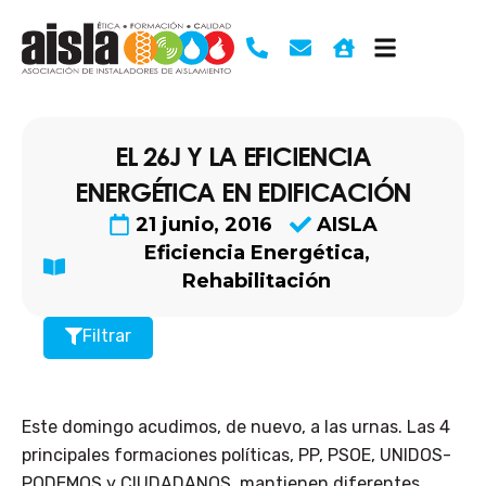
Ir
al
contenido
EL 26J Y LA EFICIENCIA
ENERGÉTICA EN EDIFICACIÓN
21 junio, 2016
AISLA
Eficiencia Energética
,
Rehabilitación
Filtrar
Este domingo acudimos, de nuevo, a las urnas. Las 4
principales formaciones políticas, PP, PSOE, UNIDOS-
PODEMOS y CIUDADANOS, mantienen diferentes