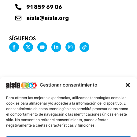
91 859 69 06
aisla@aisla.org
SÍGUENOS
F
X
Y
L
I
T
a
-
o
i
n
i
c
t
u
n
s
k
e
w
t
k
t
t
b
i
u
e
a
o
o
t
b
d
g
k
o
t
e
i
r
k
e
n
a
-
r
-
m
Gestionar consentimiento
f
i
n
INFORMACIÓN LEGAL
Para ofrecer las mejores experiencias, utilizamos tecnologías como las
AVISO LEGAL
cookies para almacenar y/o acceder a la información del dispositivo. El
consentimiento de estas tecnologías nos permitirá procesar datos como
PROTECCIÓN DE DATOS
el comportamiento de navegación o las identificaciones únicas en este
sitio. No consentir o retirar el consentimiento, puede afectar
POLÍTICA DE COOKIES
negativamente a ciertas características y funciones.