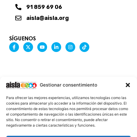
91 859 69 06
aisla@aisla.org
SÍGUENOS
F
X
Y
L
I
T
a
-
o
i
n
i
c
t
u
n
s
k
e
w
t
k
t
t
b
i
u
e
a
o
o
t
b
d
g
k
o
t
e
i
r
k
e
n
a
-
r
-
m
Gestionar consentimiento
f
i
n
INFORMACIÓN LEGAL
Para ofrecer las mejores experiencias, utilizamos tecnologías como las
AVISO LEGAL
cookies para almacenar y/o acceder a la información del dispositivo. El
consentimiento de estas tecnologías nos permitirá procesar datos como
PROTECCIÓN DE DATOS
el comportamiento de navegación o las identificaciones únicas en este
sitio. No consentir o retirar el consentimiento, puede afectar
POLÍTICA DE COOKIES
negativamente a ciertas características y funciones.