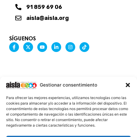
91 859 69 06
aisla@aisla.org
SÍGUENOS
F
X
Y
L
I
T
a
-
o
i
n
i
c
t
u
n
s
k
e
w
t
k
t
t
b
i
u
e
a
o
o
t
b
d
g
k
o
t
e
i
r
k
e
n
a
-
r
-
m
Gestionar consentimiento
f
i
n
INFORMACIÓN LEGAL
Para ofrecer las mejores experiencias, utilizamos tecnologías como las
AVISO LEGAL
cookies para almacenar y/o acceder a la información del dispositivo. El
consentimiento de estas tecnologías nos permitirá procesar datos como
PROTECCIÓN DE DATOS
el comportamiento de navegación o las identificaciones únicas en este
sitio. No consentir o retirar el consentimiento, puede afectar
POLÍTICA DE COOKIES
negativamente a ciertas características y funciones.