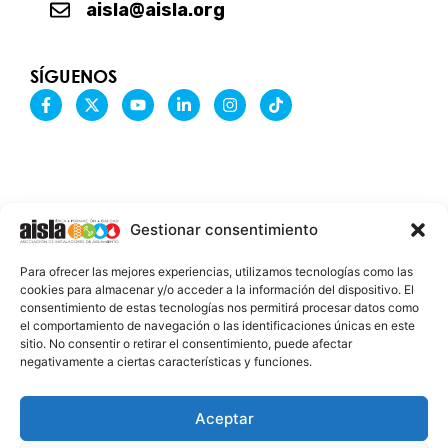
aisla@aisla.org
SÍGUENOS
F
X
Y
L
I
T
a
-
o
i
n
i
c
t
u
n
s
k
e
w
t
k
t
t
b
i
u
e
a
o
o
t
b
d
g
k
o
t
e
i
r
k
e
n
a
-
r
-
m
Gestionar consentimiento
f
i
n
INFORMACIÓN LEGAL
Para ofrecer las mejores experiencias, utilizamos tecnologías como las
AVISO LEGAL
cookies para almacenar y/o acceder a la información del dispositivo. El
consentimiento de estas tecnologías nos permitirá procesar datos como
PROTECCIÓN DE DATOS
el comportamiento de navegación o las identificaciones únicas en este
sitio. No consentir o retirar el consentimiento, puede afectar
POLÍTICA DE COOKIES
negativamente a ciertas características y funciones.
2026 @ AISLA
Aceptar