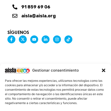
91 859 69 06
aisla@aisla.org
SÍGUENOS
F
X
Y
L
I
T
a
-
o
i
n
i
c
t
u
n
s
k
e
w
t
k
t
t
b
i
u
e
a
o
o
t
b
d
g
k
o
t
e
i
r
k
e
n
a
-
r
-
m
Gestionar consentimiento
f
i
n
INFORMACIÓN LEGAL
Para ofrecer las mejores experiencias, utilizamos tecnologías como las
AVISO LEGAL
cookies para almacenar y/o acceder a la información del dispositivo. El
consentimiento de estas tecnologías nos permitirá procesar datos como
PROTECCIÓN DE DATOS
el comportamiento de navegación o las identificaciones únicas en este
sitio. No consentir o retirar el consentimiento, puede afectar
POLÍTICA DE COOKIES
negativamente a ciertas características y funciones.