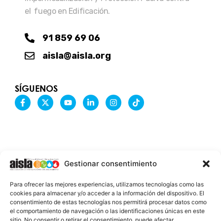
el fuego en Edificación.
91 859 69 06
aisla@aisla.org
SÍGUENOS
F
X
Y
L
I
T
a
-
o
i
n
i
c
t
u
n
s
k
e
w
t
k
t
t
b
i
u
e
a
o
o
t
b
d
g
k
o
t
e
i
r
k
e
n
a
-
r
-
m
Gestionar consentimiento
f
i
n
INFORMACIÓN LEGAL
Para ofrecer las mejores experiencias, utilizamos tecnologías como las
AVISO LEGAL
cookies para almacenar y/o acceder a la información del dispositivo. El
consentimiento de estas tecnologías nos permitirá procesar datos como
PROTECCIÓN DE DATOS
el comportamiento de navegación o las identificaciones únicas en este
sitio. No consentir o retirar el consentimiento, puede afectar