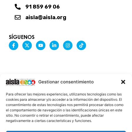
91 859 69 06
aisla@aisla.org
SÍGUENOS
F
X
Y
L
I
T
a
-
o
i
n
i
c
t
u
n
s
k
e
w
t
k
t
t
b
i
u
e
a
o
o
t
b
d
g
k
o
t
e
i
r
k
e
n
a
-
r
-
m
Gestionar consentimiento
f
i
n
INFORMACIÓN LEGAL
Para ofrecer las mejores experiencias, utilizamos tecnologías como las
AVISO LEGAL
cookies para almacenar y/o acceder a la información del dispositivo. El
consentimiento de estas tecnologías nos permitirá procesar datos como
PROTECCIÓN DE DATOS
el comportamiento de navegación o las identificaciones únicas en este
sitio. No consentir o retirar el consentimiento, puede afectar
POLÍTICA DE COOKIES
negativamente a ciertas características y funciones.