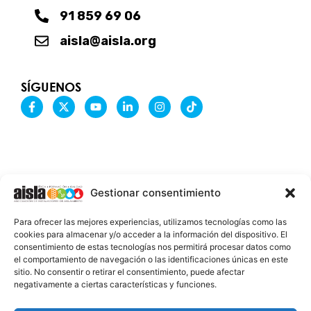
91 859 69 06
aisla@aisla.org
SÍGUENOS
F
X
Y
L
I
T
a
-
o
i
n
i
c
t
u
n
s
k
e
w
t
k
t
t
b
i
u
e
a
o
o
t
b
d
g
k
o
t
e
i
r
k
e
n
a
-
r
-
m
Gestionar consentimiento
f
i
n
INFORMACIÓN LEGAL
Para ofrecer las mejores experiencias, utilizamos tecnologías como las
AVISO LEGAL
cookies para almacenar y/o acceder a la información del dispositivo. El
consentimiento de estas tecnologías nos permitirá procesar datos como
PROTECCIÓN DE DATOS
el comportamiento de navegación o las identificaciones únicas en este
sitio. No consentir o retirar el consentimiento, puede afectar
POLÍTICA DE COOKIES
negativamente a ciertas características y funciones.